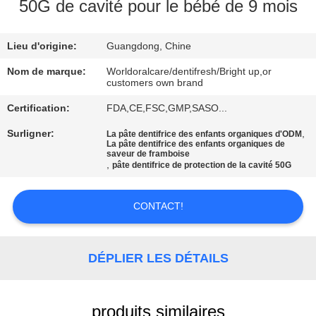
VISITE
50G de cavité pour le bébé de 9 mois
D'USINE
Lieu d'origine:
Guangdong, Chine
CONTRÔLE
Nom de marque:
Worldoralcare/dentifresh/Bright up,or
customers own brand
DE
Certification:
FDA,CE,FSC,GMP,SASO...
QUALITÉ
Surligner:
,
La pâte dentifrice des enfants organiques d'ODM
La pâte dentifrice des enfants organiques de
saveur de framboise
CONTACTEZ-
,
pâte dentifrice de protection de la cavité 50G
NOUS
CONTACT!
DEMANDEZ
UNE
DÉPLIER LES DÉTAILS
CITATION
produits similaires