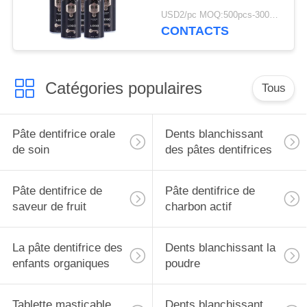
libres de fluorure pour
USD2/pc MOQ:500pcs-30000pcs
12 ans
CONTACTS
Catégories populaires
Tous
Pâte dentifrice orale
Dents blanchissant
de soin
des pâtes dentifrices
Pâte dentifrice de
Pâte dentifrice de
saveur de fruit
charbon actif
La pâte dentifrice des
Dents blanchissant la
enfants organiques
poudre
Tablette masticable
Dents blanchissant