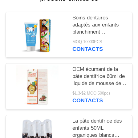
PLAN
DU
Soins dentaires
SITE
adaptés aux enfants
blanchiment
antibactérien dentifrice
POLITIQUE
MOQ:10000PCS
hors de portée des
CONTACTS
EN
enfants
MATIÈRE
OEM écumant de la
DE
pâte dentifrice 60ml de
PROTECTION
liquide de mousse de
saveur de fraise
DE
$1.3-$2 MOQ:500pcs
CONTACTS
LA
VIE
La pâte dentifrice des
PRIVÉE
enfants 50ML
organiques blancs