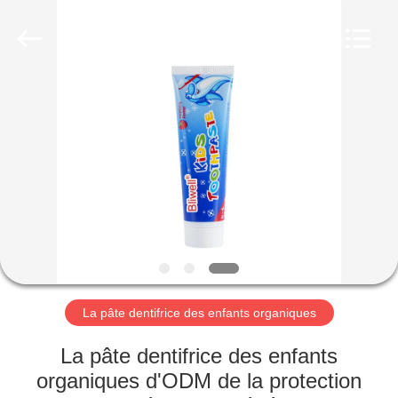
-
2026
WORLD
ORAL
CARE
CENTER.
All
Rights
MAISON
Reserved.
PRODUITS
VIDÉOS
AU
SUJET
DE
La pâte dentifrice des enfants organiques
NOUS
La pâte dentifrice des enfants
organiques d'ODM de la protection