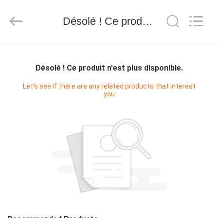
-
2025
WORLD
ORAL
Désolé ! Ce produit n'est plus disponible.
CARE
CENTER.
All
Rights
MAISON
Reserved.
Désolé ! Ce produit n'est plus disponible.
PRODUITS
Let's see if there are any related products that interest
you
VIDÉOS
AU
SUJET
DE
NOUS