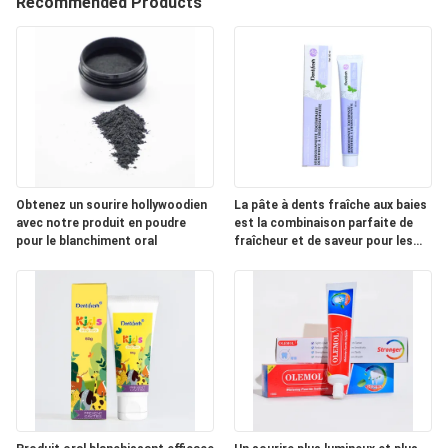
VISITE
Recommended Products
D'USINE
CONTRÔLE
DE
QUALITÉ
Obtenez un sourire hollywoodien
La pâte à dents fraîche aux baies
avec notre produit en poudre
est la combinaison parfaite de
CONTACTEZ-
pour le blanchiment oral
fraîcheur et de saveur pour les
NOUS
soins buccaux des adultes.
DEMANDEZ
UNE
CITATION