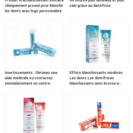
PLAN
Produit oral blanchissant efficace
Un sourire plus lumineux et plus
cliniquement prouvé pour blanchir
sain grâce au dentifrice
DU
les dents avec logo personnalisé
SITE
POLITIQUE
EN
MATIÈRE
DE
Avertissements : Obtenez une
Effets blanchissants modérés
PROTECTION
aide médicale ou contactez
Les dents Les dentifrices
immédiatement un centre
blanchissants avec brosse à
DE
antipoison.
dents deux fois par jour et les
ingrédients de phytate de sodium
LA
VIE
PRIVÉE