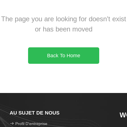
The page you are looking for doesn’t exist
or has been moved
Back To Home
AU SUJET DE NOUS
W
Profil D'entreprise