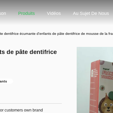
son
Produits
Vidéos
Au Sujet De Nous
te dentifrice écumante d'enfants de pâte dentifrice de mousse de la fr
s de pâte dentifrice
ants
p,or customers own brand