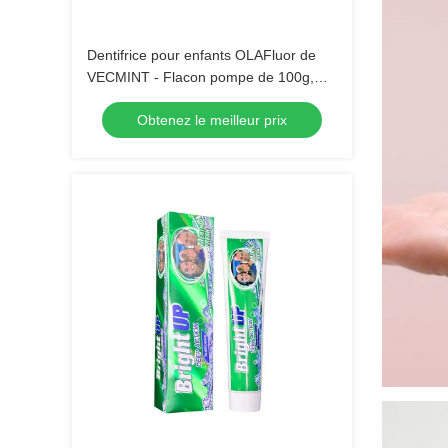
Dentifrice pour enfants OLAFluor de
VECMINT - Flacon pompe de 100g,
goût fraise, dentifrice sûr pour l'hygiène
Obtenez le meilleur prix
bucco-dentaire quotidienne des
enfants