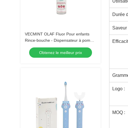
Utilisati
Durée d
Saveur 
VECMINT OLAF Fluor Pour enfants
Rince-bouche - Dispensateur à pompe
Efficaci
de 100 ml Arôme de fraise Défense du
Obtenez le meilleur prix
sucre anti-cavité Soins buccaux sûrs à
avaler
Gramme
Logo :
MOQ :