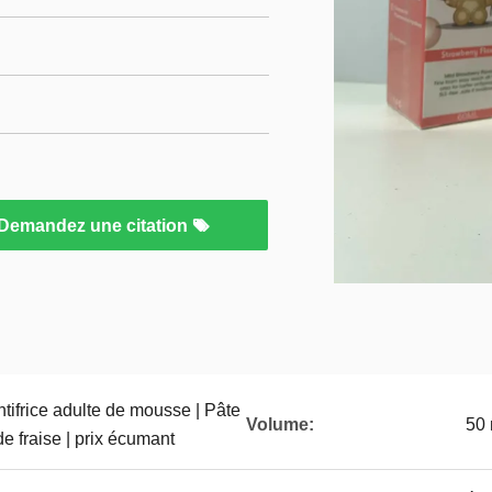
Demandez une citation
tifrice adulte de mousse | Pâte
Volume:
50 
e fraise | prix écumant