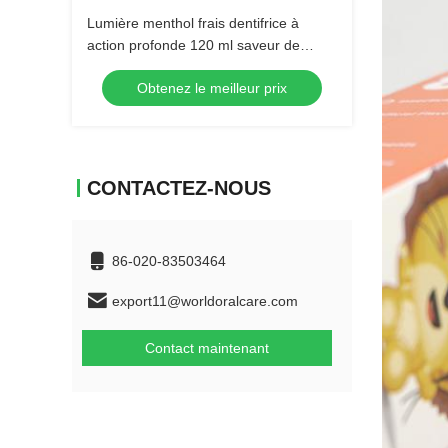
Lumière menthol frais dentifrice à
action profonde 120 ml saveur de
menthe hygiène buccale en gros
Obtenez le meilleur prix
CONTACTEZ-NOUS
86-020-83503464
export11@worldoralcare.com
Contact maintenant