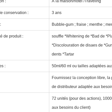
on :
À la maison/hôtel /Traveling
e conservation :
3 ans
:
Bubble-gum ; fraise ; menthe ; me
té de produit :
souffle *Whitening de *Bad de *Pl
*Discolouration de disaes de *Gu
dents *Tartar
s :
50ml/60 ml ou tailles adaptées au
Fournissez la conception libre, l
de distributeur adaptée aux besoin
72 unités (pour des actions), 100
aux besoins du client)