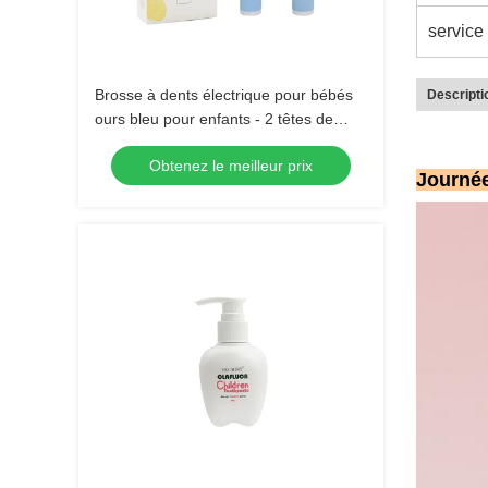
service 
Brosse à dents électrique pour bébés
Descripti
ours bleu pour enfants - 2 têtes de
brosse (brousse douce) Brosse à dents
Obtenez le meilleur prix
à son sans étanchéité avec 3 modes
Journée
pour enfants 3-15 ans Kit de soins
buccaux