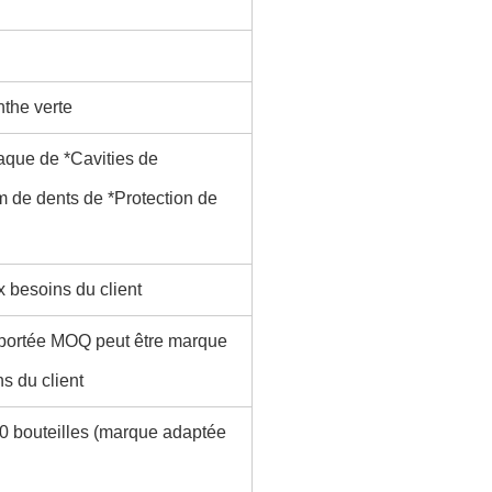
nthe verte
aque de *Cavities de
m de dents de *Protection de
x besoins du client
a portée MOQ peut être marque
s du client
00 bouteilles (marque adaptée