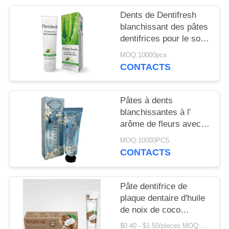
PLAN
Dents de Dentifresh
DU
blanchissant des pâtes
SITE
dentifrices pour le soin
oral professionnel non
MOQ:10000pcs
toxique
CONTACTS
POLITIQUE
EN
Pâtes à dents
MATIÈRE
blanchissantes à l'
DE
arôme de fleurs avec
PROTECTION
sorbitol Silica 400g
MOQ:10000PCS
Carton en papier blanc
DE
CONTACTS
LA
VIE
Pâte dentifrice de
plaque dentaire d'huile
PRIVÉE
de noix de coco
organique naturelle de
$0.40 - $1.50/pieces MOQ:240 morceaux