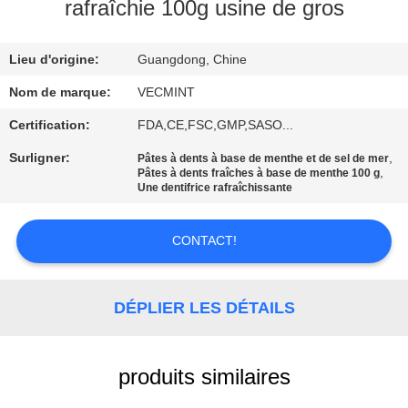
VISITE
rafraîchie 100g usine de gros
D'USINE
Lieu d'origine:
Guangdong, Chine
CONTRÔLE
Nom de marque:
VECMINT
DE
Certification:
FDA,CE,FSC,GMP,SASO...
QUALITÉ
Surligner:
,
Pâtes à dents à base de menthe et de sel de mer
,
Pâtes à dents fraîches à base de menthe 100 g
Une dentifrice rafraîchissante
CONTACTEZ-
NOUS
CONTACT!
DEMANDEZ
DÉPLIER LES DÉTAILS
UNE
CITATION
produits similaires