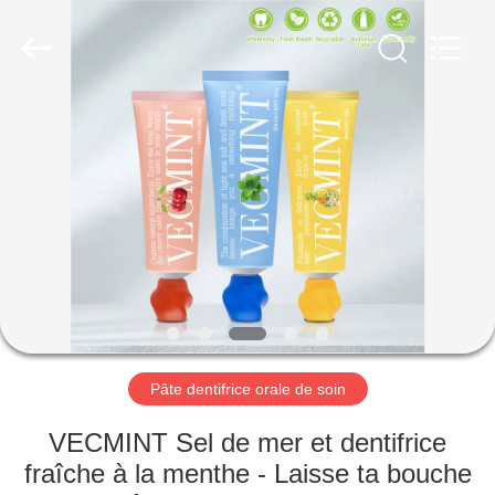
-
2026
WORLD
ORAL
CARE
CENTER.
All
Rights
MAISON
Reserved.
PRODUITS
VIDÉOS
AU
SUJET
DE
Pâte dentifrice orale de soin
NOUS
VECMINT Sel de mer et dentifrice
fraîche à la menthe - Laisse ta bouche