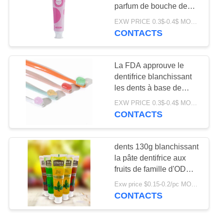
PLAN
parfum de bouche de
DU
pâte dentifrice de saveur
EXW PRICE 0.3$-0.4$ MOQ:500pcs-30000pcs
de fruit
CONTACTS
SITE
POLITIQUE
La FDA approuve le
dentifrice blanchissant
EN
les dents à base de
MATIÈRE
plantes et de fruits pour
EXW PRICE 0.3$-0.4$ MOQ:10000sets
tous les âges
DE
CONTACTS
PROTECTION
DE
dents 130g blanchissant
la pâte dentifrice aux
LA
fruits de famille d'ODM
VIE
de pâte dentifrice de gel
Exw price $0.15-0.2/pc MOQ:500pcs-30000pcs
pour des adultes
PRIVÉE
CONTACTS