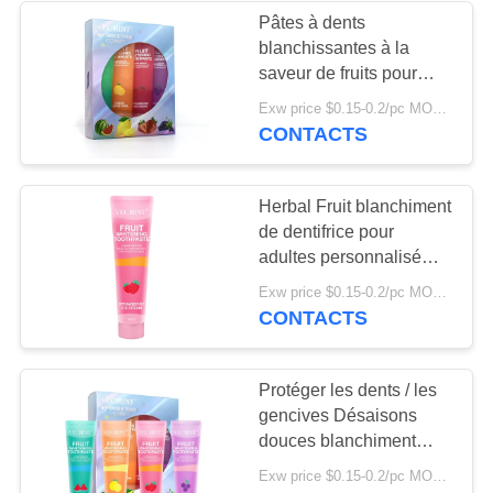
Pâtes à dents
blanchissantes à la
saveur de fruits pour
tous les âges mélange à
Exw price $0.15-0.2/pc MOQ:10000sets
base de plantes
CONTACTS
emballage sur mesure
Herbal Fruit blanchiment
de dentifrice pour
adultes personnalisé
Oem doux blanchiment
Exw price $0.15-0.2/pc MOQ:10000sets
des dents formule
CONTACTS
Protéger les dents / les
gencives Désaisons
douces blanchiment
blanchiment délicieux
Exw price $0.15-0.2/pc MOQ:10000sets
dentifrice pour adultes