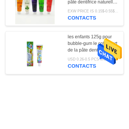
pâte dentifrice naturelle
de fruit de COA
EXW PRICE IS 0.15$-0.55$/PCS MOQ:10000PCS
CONTACTS
les enfants 125g pour
bubble-gum le coffre-fort
de la pâte dentifrice des
enfants assaisonnés de
USD 0.26-0.5 PCS MOQ:500pcs-30000pcs
pâte dentifrice pour
CONTACTS
avaler l'OEM
Paquet sensible naturel
de pâte dentifrice de la
pâte dentifrice 60g de
taille de voyage de
$1.42/pieces 30000-49999 pieces MOQ:30000 morceaux
MSDS fruité
CONTACTS