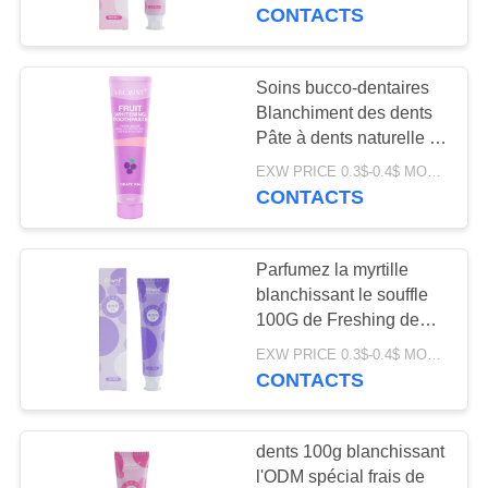
VISITE
d'odeur de bouche
CONTACTS
D'USINE
Soins bucco-dentaires
CONTRÔLE
Blanchiment des dents
Pâte à dents naturelle à
DE
saveur de fruits pour
EXW PRICE 0.3$-0.4$ MOQ:10000sets
QUALITÉ
tous les âges
CONTACTS
CONTACTEZ-
Parfumez la myrtille
NOUS
blanchissant le souffle
100G de Freshing de
pâte dentifrice de saveur
DEMANDEZ
EXW PRICE 0.3$-0.4$ MOQ:500pcs-30000pcs
de fruit
CONTACTS
UNE
CITATION
dents 100g blanchissant
l'ODM spécial frais de