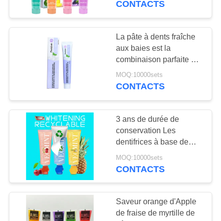
CONTACTS
La pâte à dents fraîche
aux baies est la
combinaison parfaite de
fraîcheur et de saveur
MOQ:10000sets
pour les soins buccaux
CONTACTS
des adultes.
3 ans de durée de
conservation Les
dentifrices à base de
fruits sont fabriqués avec
MOQ:10000sets
des ingrédients naturels
CONTACTS
Saveur orange d'Apple
de fraise de myrtille de