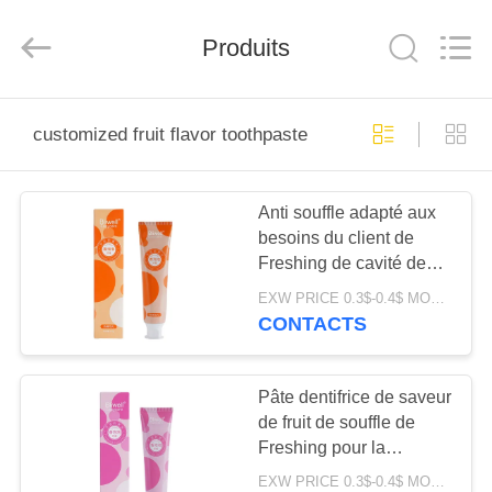
-
2025
WORLD
ORAL
Produits
CARE
CENTER.
All
Rights
MAISON
Reserved.
customized fruit flavor toothpaste
PRODUITS
Anti souffle adapté aux
besoins du client de
VIDÉOS
Freshing de cavité de
fruit de pâte dentifrice
EXW PRICE 0.3$-0.4$ MOQ:500pcs-30000pcs
orange de saveur
AU
CONTACTS
SUJET
DE
Pâte dentifrice de saveur
de fruit de souffle de
NOUS
Freshing pour la
maladie des gencives
EXW PRICE 0.3$-0.4$ MOQ:500pcs-30000pcs