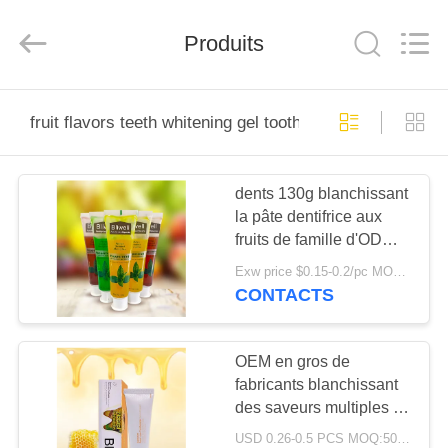
-
2025
WORLD
ORAL
Produits
CARE
CENTER.
All
Rights
MAISON
Reserved.
fruit flavors teeth whitening gel toothpaste
PRODUITS
dents 130g blanchissant
la pâte dentifrice aux
VIDÉOS
fruits de famille d'ODM
de pâte dentifrice de gel
Exw price $0.15-0.2/pc MOQ:500pcs-30000pcs
pour des adultes
AU
CONTACTS
SUJET
DE
OEM en gros de
fabricants blanchissant
NOUS
des saveurs multiples de
pâte dentifrice pour les
USD 0.26-0.5 PCS MOQ:500pcs-30000pcs