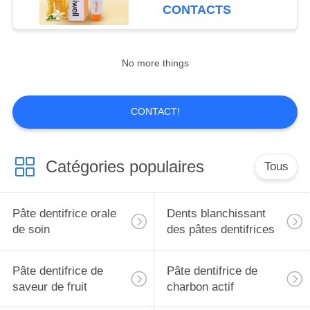
VISITE
enquêtes bienvenues de
CONTACTS
pâte dentifrice de
D'USINE
catégorie alimentaire
bien choisie
No more things
CONTRÔLE
DE
CONTACT!
QUALITÉ
CONTACTEZ-
Catégories populaires
Tous
NOUS
Pâte dentifrice orale
Dents blanchissant
DEMANDEZ
de soin
des pâtes dentifrices
UNE
CITATION
Pâte dentifrice de
Pâte dentifrice de
saveur de fruit
charbon actif