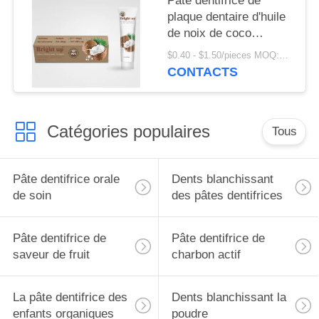
Pâte dentifrice de
plaque dentaire d'huile
de noix de coco
organique naturelle de
$0.40 - $1.50/pieces MOQ:240 morceaux
90% anti
CONTACTS
Catégories populaires
Tous
Pâte dentifrice orale
Dents blanchissant
de soin
des pâtes dentifrices
Pâte dentifrice de
Pâte dentifrice de
saveur de fruit
charbon actif
La pâte dentifrice des
Dents blanchissant la
enfants organiques
poudre