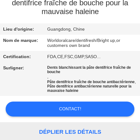
VISITE
dentifrice fraîche de bouche pour la
mauvaise haleine
D'USINE
Lieu d'origine:
Guangdong, Chine
CONTRÔLE
DE
Nom de marque:
Worldoralcare/dentifresh/Bright up,or
customers own brand
QUALITÉ
Certification:
FDA,CE,FSC,GMP,SASO...
Surligner:
Dents blanchissant la pâte dentifrice fraîche de
CONTACTEZ-
bouche
,
NOUS
,
Pâte dentifrice fraîche de bouche antibactérienne
Pâte dentifrice antibactérienne naturelle pour la
mauvaise haleine
DEMANDEZ
CONTACT!
UNE
CITATION
DÉPLIER LES DÉTAILS