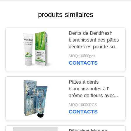
PLAN
DU
produits similaires
SITE
Dents de Dentifresh
POLITIQUE
blanchissant des pâtes
dentifrices pour le soin
EN
oral professionnel non
MOQ:10000pcs
MATIÈRE
toxique
CONTACTS
DE
PROTECTION
Pâtes à dents
DE
blanchissantes à l'
arôme de fleurs avec
LA
sorbitol Silica 400g
MOQ:10000PCS
VIE
Carton en papier blanc
CONTACTS
PRIVÉE