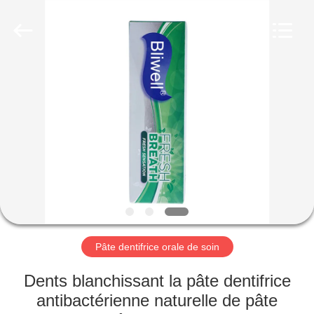
-
2026
WORLD
ORAL
CARE
CENTER.
All
Rights
MAISON
Reserved.
PRODUITS
VIDÉOS
AU
SUJET
DE
Pâte dentifrice orale de soin
NOUS
Dents blanchissant la pâte dentifrice
antibactérienne naturelle de pâte