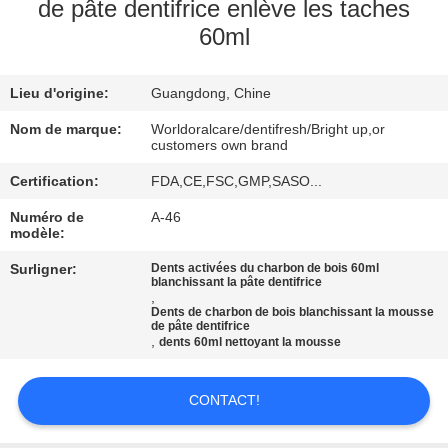
VISITE
de pâte dentifrice enlève les taches
60ml
D'USINE
Lieu d'origine:
Guangdong, Chine
CONTRÔLE
DE
Nom de marque:
Worldoralcare/dentifresh/Bright up,or
customers own brand
QUALITÉ
Certification:
FDA,CE,FSC,GMP,SASO...
Numéro de
A-46
CONTACTEZ-
modèle:
NOUS
Surligner:
Dents activées du charbon de bois 60ml
blanchissant la pâte dentifrice
,
Dents de charbon de bois blanchissant la mousse
DEMANDEZ
de pâte dentifrice
,
dents 60ml nettoyant la mousse
UNE
CITATION
CONTACT!