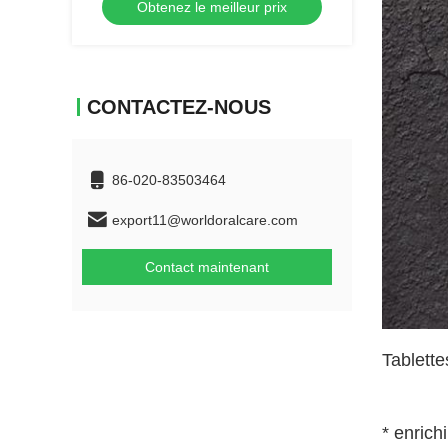
Obtenez le meilleur prix
distributeur
CONTACTEZ-NOUS
86-020-83503464
export11@worldoralcare.com
Contact maintenant
Tablette
* enrich