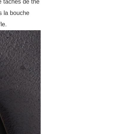
e taches de thé
s la bouche
le.