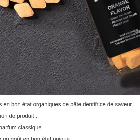
s en bon état organiques de pâte dentifrice de saveur
ion de produit :
 parfum classique
e un goût en bon état unique