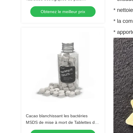
dentifrice pour les dents sensibles
* nettoi
Obtenez le meilleur prix
* la com
* apport
Cacao blanchissant les bactéries
MSDS de mise à mort de Tablettes de
pâte dentifrice de marque de