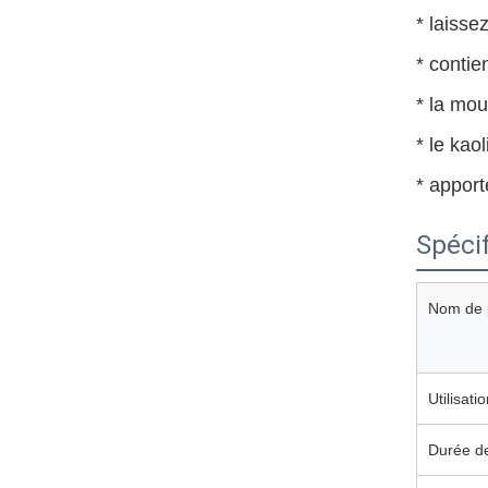
* laisse
* contie
* la mou
* le kao
* appor
Spécif
Nom de p
Utilisatio
Durée de