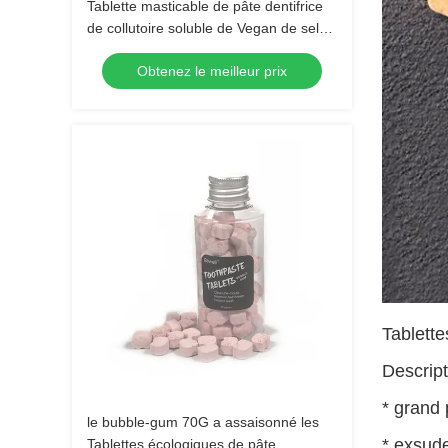
Tablette masticable de pâte dentifrice
de collutoire soluble de Vegan de sel
de mer pour le nettoyage de dents
Obtenez le meilleur prix
Tablette
Descript
* grand
le bubble-gum 70G a assaisonné les
* exsud
Tablettes écologiques de pâte