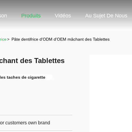
son
Produits
Vidéos
Au Sujet De Nous
rice
>
Pâte dentifrice d'ODM d'OEM mâchant des Tablettes
chant des Tablettes
des taches de cigarette
p,or customers own brand