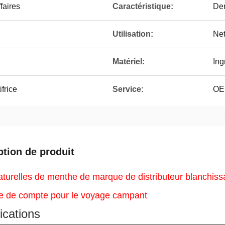
faires
Caractéristique:
Den
Utilisation:
Net
Matériel:
Ing
ifrice
Service:
OEM
ption de produit
turelles de menthe de marque de distributeur blanchiss
ice de compte pour le voyage campant
ications