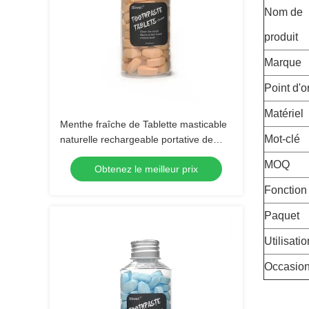
Nom de
produit
Marque
Point d'o
Matériel
Menthe fraîche de Tablette masticable
Mot-clé
naturelle rechargeable portative de
pâte dentifrice pour le voyage
MOQ
Obtenez le meilleur prix
Fonction
Paquet
Utilisatio
Occasio