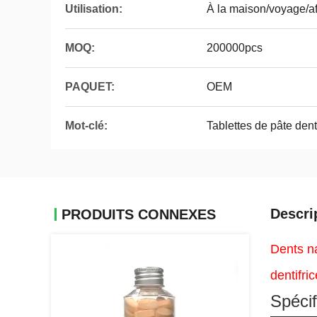
Utilisation:
À la maison/voyage/af
MOQ:
200000pcs
PAQUET:
OEM
Mot-clé:
Tablettes de pâte dent
Descri
PRODUITS CONNEXES
Dents na
dentifr
Spécif