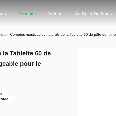
son
Produits
Vidéos
Au Sujet De Nous
rice
>
Comptes masticables naturels de la Tablette 60 de pâte dentifr
la Tablette 60 de
geable pour le
es
frice