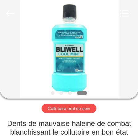
-
2026
WORLD
ORAL
CARE
CENTER.
All
Rights
MAISON
Reserved.
PRODUITS
VIDÉOS
AU
SUJET
DE
Collutoire oral de soin
NOUS
Dents de mauvaise haleine de combat
blanchissant le collutoire en bon état