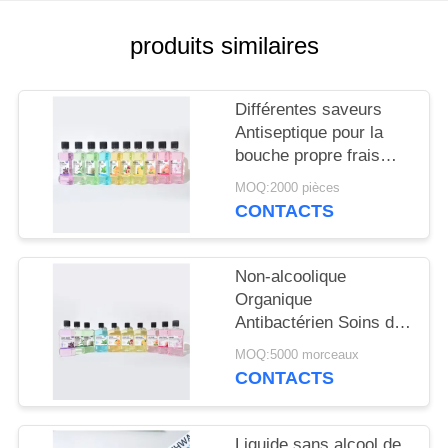
PLAN
DU
produits similaires
SITE
Différentes saveurs
POLITIQUE
Antiseptique pour la
bouche propre frais
EN
frais et non alcoolisé
MOQ:2000 pièces
MATIÈRE
Rinçage buccal Pour
CONTACTS
l'hygiène buccale
DE
quotidienne
PROTECTION
Non-alcoolique
DE
Organique
Antibactérien Soins de
LA
la santé buccale Arôme
MOQ:5000 morceaux
VIE
de fruits 250 ml Rince-
CONTACTS
bouche Pour la santé
PRIVÉE
des gencives
Liquide sans alcool de