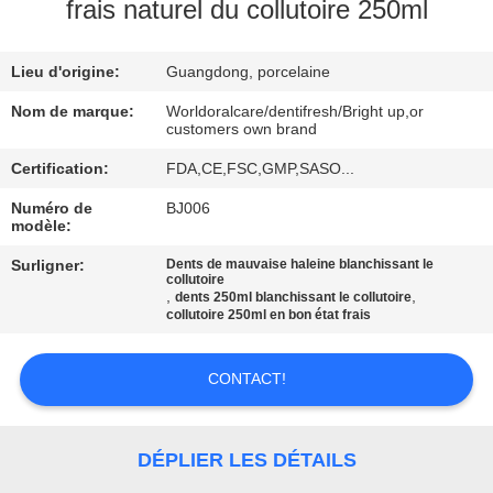
VISITE
frais naturel du collutoire 250ml
D'USINE
Lieu d'origine:
Guangdong, porcelaine
CONTRÔLE
Nom de marque:
Worldoralcare/dentifresh/Bright up,or
customers own brand
DE
Certification:
FDA,CE,FSC,GMP,SASO...
QUALITÉ
Numéro de
BJ006
modèle:
CONTACTEZ-
Surligner:
Dents de mauvaise haleine blanchissant le
collutoire
NOUS
,
,
dents 250ml blanchissant le collutoire
collutoire 250ml en bon état frais
DEMANDEZ
CONTACT!
UNE
CITATION
DÉPLIER LES DÉTAILS