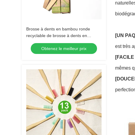
naturelle
biodégra
Brosse à dents en bambou ronde
[UN PA
recyclable de brosse à dents en
bambou infusée par charbon de bois
est très 
Obtenez le meilleur prix
libre en plastique
[FACILE 
mêmes qu
[DOUCEM
perfectio