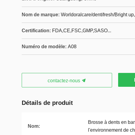
Nom de marque:
Worldoralcare/dentifresh/Bright u
Certification:
FDA,CE,FSC,GMP,SASO...
Numéro de modèle:
A08
contactez-nous
Détails de produit
Brosse à dents en ba
Nom:
l'environnement de c