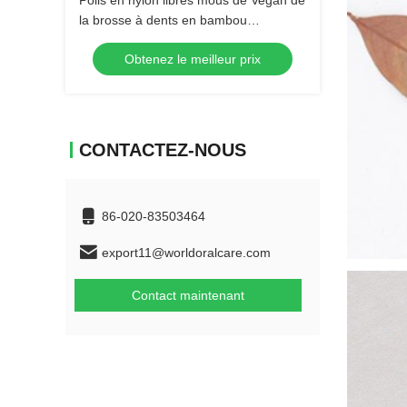
Poils en nylon libres mous de Vegan de
la brosse à dents en bambou
réutilisable BPA de charbon de bois
Obtenez le meilleur prix
CONTACTEZ-NOUS
86-020-83503464
export11@worldoralcare.com
Contact maintenant