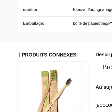
couleur:
Bleu/vert/orange/roug
Emballage:
boîte de papier/bag/P
Descri
PRODUITS CONNEXES
Bro
Au suje
[ÉCOLO