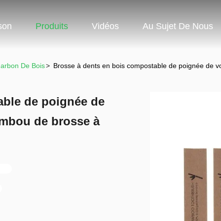
son
Produits
Vidéos
Au Sujet De Nous
arbon De Bois
>
Brosse à dents en bois compostable de poignée de v
able de poignée de
ambou de brosse à