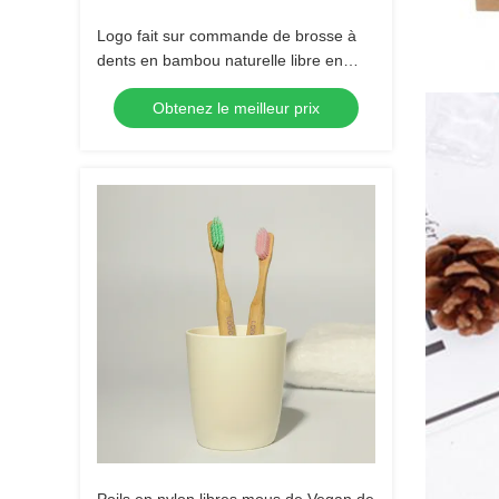
Logo fait sur commande de brosse à
dents en bambou naturelle libre en
plastique compostable verte de
Obtenez le meilleur prix
charbon de bois