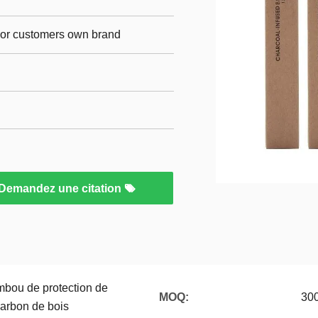
p,or customers own brand
Demandez une citation
mbou de protection de
MOQ:
30
harbon de bois