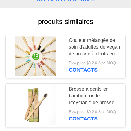
PLAN
DU
SITE
produits similaires
POLITIQUE
Couleur mélangée de
soin d'adultes de vegan
EN
de brosse à dents en
MATIÈRE
bambou orale de
Exw price $0.2-0.8/pc MOQ:100pcs
charbon de bois
DE
CONTACTS
PROTECTION
DE
Brosse à dents en
bambou ronde
LA
recyclable de brosse à
VIE
dents en bambou
Exw price $0.2-0.8/pc MOQ:100pcs
PRIVÉE
infusée par charbon de
CONTACTS
bois libre en plastique