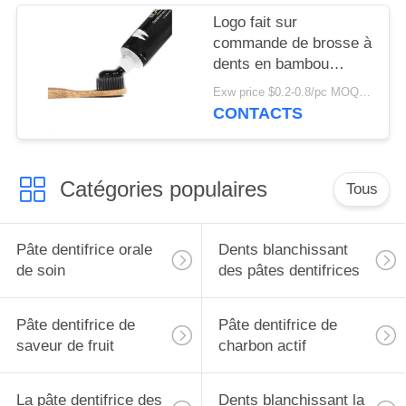
Logo fait sur
commande de brosse à
dents en bambou
naturelle libre en
Exw price $0.2-0.8/pc MOQ:100pcs
plastique compostable
CONTACTS
verte de charbon de
bois
Catégories populaires
Tous
Pâte dentifrice orale
Dents blanchissant
de soin
des pâtes dentifrices
Pâte dentifrice de
Pâte dentifrice de
saveur de fruit
charbon actif
La pâte dentifrice des
Dents blanchissant la