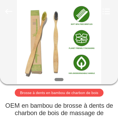
-
2026
WORLD
ORAL
CARE
CENTER.
All
Rights
MAISON
Reserved.
PRODUITS
VIDÉOS
AU
SUJET
DE
Brosse à dents en bambou de charbon de bois
NOUS
OEM en bambou de brosse à dents de
charbon de bois de massage de