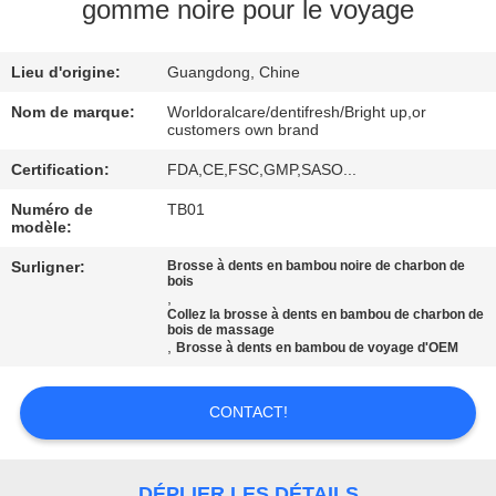
VISITE
gomme noire pour le voyage
D'USINE
Lieu d'origine:
Guangdong, Chine
CONTRÔLE
Nom de marque:
Worldoralcare/dentifresh/Bright up,or
customers own brand
DE
Certification:
FDA,CE,FSC,GMP,SASO...
QUALITÉ
Numéro de
TB01
modèle:
CONTACTEZ-
Surligner:
Brosse à dents en bambou noire de charbon de
bois
NOUS
,
Collez la brosse à dents en bambou de charbon de
bois de massage
,
Brosse à dents en bambou de voyage d'OEM
DEMANDEZ
UNE
CONTACT!
CITATION
DÉPLIER LES DÉTAILS