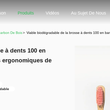
son
Produits
Vidéos
Au Sujet De Nous
arbon De Bois
>
Viable biodégradable de la brosse à dents 100 en b
e à dents 100 en
s ergonomiques de
dable