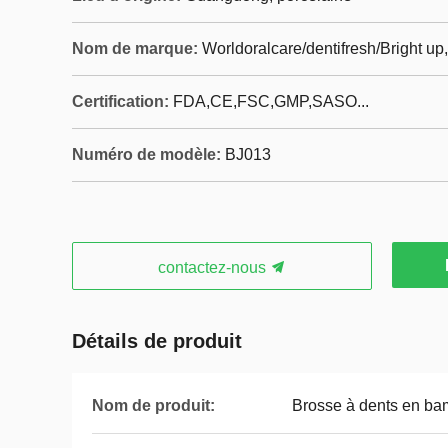
Nom de marque:
Worldoralcare/dentifresh/Bright u
Certification:
FDA,CE,FSC,GMP,SASO...
Numéro de modèle:
BJ013
contactez-nous
Détails de produit
Nom de produit:
Brosse à dents en b