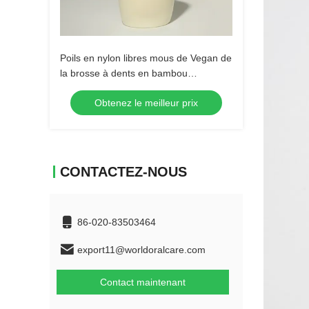
Poils en nylon libres mous de Vegan de
la brosse à dents en bambou
réutilisable BPA de charbon de bois
Obtenez le meilleur prix
CONTACTEZ-NOUS
86-020-83503464
export11@worldoralcare.com
Contact maintenant