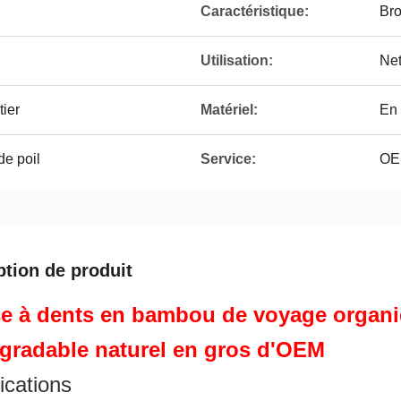
Caractéristique:
Bro
Utilisation:
Net
tier
Matériel:
En 
de poil
Service:
OEM
ption de produit
e à dents en bambou de voyage organi
gradable naturel en gros d'OEM
ications