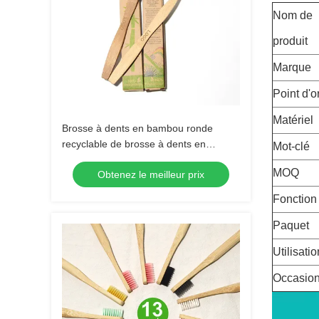
Nom de
produit
Marque
Point d'o
Matériel
Brosse à dents en bambou ronde
recyclable de brosse à dents en
Mot-clé
bambou infusée par charbon de bois
MOQ
Obtenez le meilleur prix
libre en plastique
Fonction
Paquet
Utilisatio
Occasio