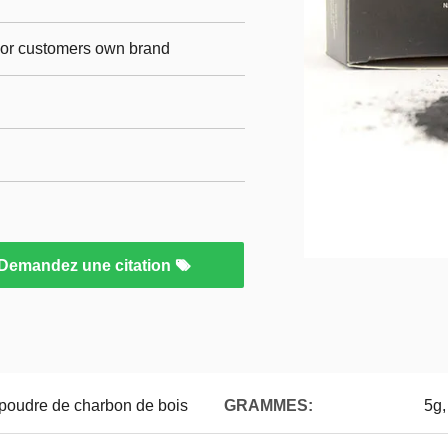
p,or customers own brand
Demandez une citation
 poudre de charbon de bois
GRAMMES:
5g,