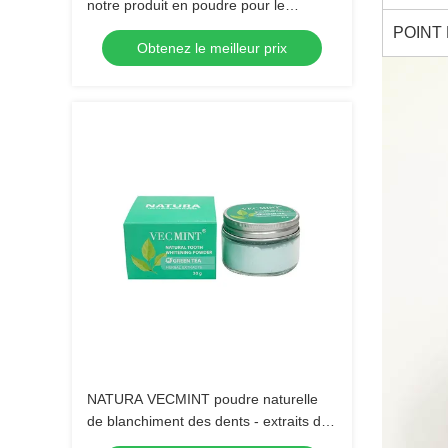
notre produit en poudre pour le
blanchiment oral
POINT 
Obtenez le meilleur prix
NATURA VECMINT poudre naturelle
de blanchiment des dents - extraits de
thé vert à base de plantes poudre de