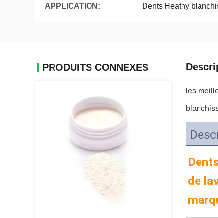
APPLICATION:
Dents Heathy blanchis
Descri
PRODUITS CONNEXES
les meill
blanchiss
Descr
Dents
de la
marqu