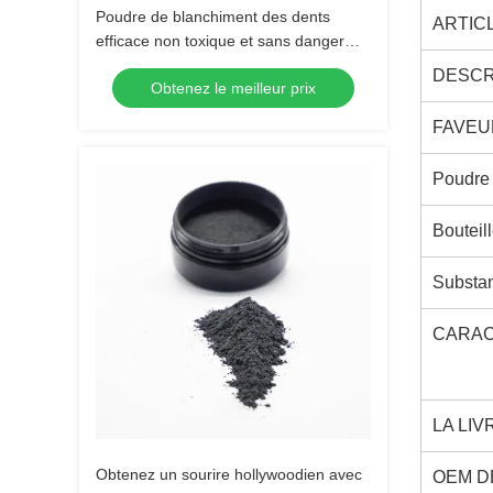
Poudre de blanchiment des dents
ARTIC
efficace non toxique et sans danger
pour la vie quotidienne
DESCRI
Obtenez le meilleur prix
FAVEUR
Poudre 
Bouteill
Substan
CARAC
LA LIV
Obtenez un sourire hollywoodien avec
OEM D