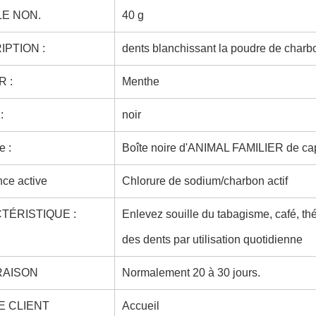
LE NON.
40 g
PTION :
dents blanchissant la poudre de charb
 :
Menthe
:
noir
e :
Boîte noire d'ANIMAL FAMILIER de cap
ce active
Chlorure de sodium/charbon actif
TÉRISTIQUE :
Enlevez souille du tabagisme, café, th
des dents par utilisation quotidienne
RAISON
Normalement 20 à 30 jours.
E CLIENT
Accueil