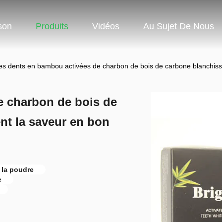
son
Produits
Vidéos
Au Sujet De Nous
es dents en bambou activées de charbon de bois de carbone blanchissan
e charbon de bois de
nt la saveur en bon
 la poudre
e