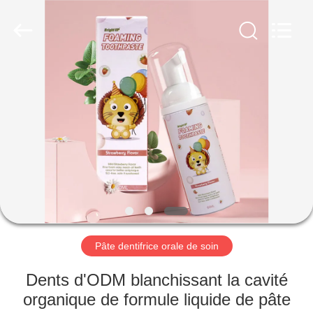
-
2026
WORLD
ORAL
CARE
CENTER.
All
Rights
MAISON
Reserved.
PRODUITS
VIDÉOS
AU
SUJET
DE
Pâte dentifrice orale de soin
NOUS
Dents d'ODM blanchissant la cavité
organique de formule liquide de pâte