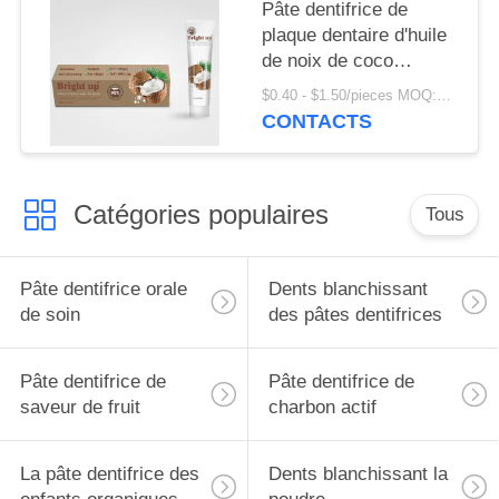
Pâte dentifrice de
plaque dentaire d'huile
de noix de coco
organique naturelle de
$0.40 - $1.50/pieces MOQ:240 morceaux
90% anti
CONTACTS
Catégories populaires
Tous
Pâte dentifrice orale
Dents blanchissant
de soin
des pâtes dentifrices
Pâte dentifrice de
Pâte dentifrice de
saveur de fruit
charbon actif
La pâte dentifrice des
Dents blanchissant la