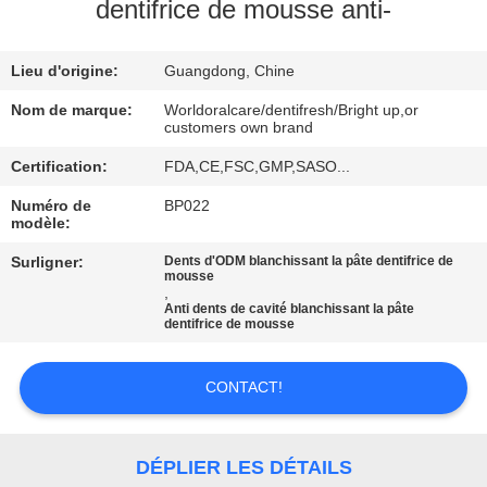
VISITE
dentifrice de mousse anti-
D'USINE
Lieu d'origine:
Guangdong, Chine
CONTRÔLE
Nom de marque:
Worldoralcare/dentifresh/Bright up,or
customers own brand
DE
Certification:
FDA,CE,FSC,GMP,SASO...
QUALITÉ
Numéro de
BP022
modèle:
CONTACTEZ-
Surligner:
Dents d'ODM blanchissant la pâte dentifrice de
mousse
NOUS
,
Anti dents de cavité blanchissant la pâte
dentifrice de mousse
DEMANDEZ
UNE
CONTACT!
CITATION
DÉPLIER LES DÉTAILS