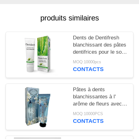
PLAN
DU
produits similaires
SITE
Dents de Dentifresh
POLITIQUE
blanchissant des pâtes
EN
dentifrices pour le soin
oral professionnel non
MATIÈRE
MOQ:10000pcs
toxique
CONTACTS
DE
PROTECTION
Pâtes à dents
DE
blanchissantes à l'
LA
arôme de fleurs avec
sorbitol Silica 400g
VIE
MOQ:10000PCS
Carton en papier blanc
CONTACTS
PRIVÉE