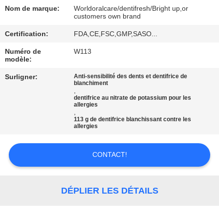
VISITE
Nom de marque:
Worldoralcare/dentifresh/Bright up,or
D'USINE
customers own brand
Certification:
FDA,CE,FSC,GMP,SASO...
CONTRÔLE
Numéro de
W113
modèle:
DE
Surligner:
Anti-sensibilité des dents et dentifrice de
QUALITÉ
blanchiment
,
dentifrice au nitrate de potassium pour les
allergies
CONTACTEZ-
,
113 g de dentifrice blanchissant contre les
NOUS
allergies
CONTACT!
DEMANDEZ
UNE
CITATION
DÉPLIER LES DÉTAILS