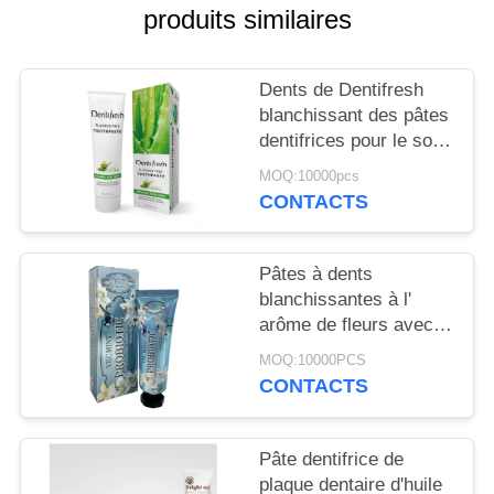
PLAN
produits similaires
DU
SITE
Dents de Dentifresh
blanchissant des pâtes
dentifrices pour le soin
POLITIQUE
oral professionnel non
MOQ:10000pcs
EN
toxique
CONTACTS
MATIÈRE
DE
Pâtes à dents
PROTECTION
blanchissantes à l'
arôme de fleurs avec
DE
sorbitol Silica 400g
MOQ:10000PCS
LA
Carton en papier blanc
CONTACTS
VIE
PRIVÉE
Pâte dentifrice de
plaque dentaire d'huile