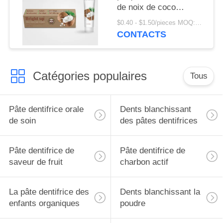
de noix de coco
organique naturelle de
$0.40 - $1.50/pieces MOQ:240 morceaux
90% anti
CONTACTS
Catégories populaires
Tous
Pâte dentifrice orale
Dents blanchissant
de soin
des pâtes dentifrices
Pâte dentifrice de
Pâte dentifrice de
saveur de fruit
charbon actif
La pâte dentifrice des
Dents blanchissant la
enfants organiques
poudre