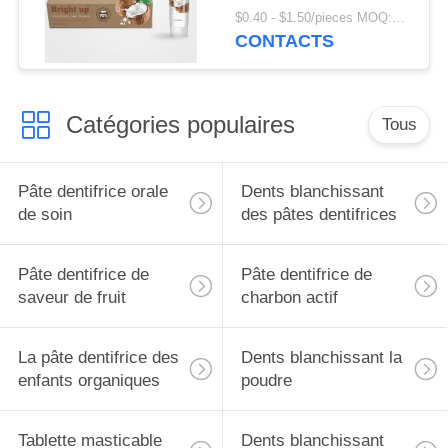
organique naturelle de
$0.40 - $1.50/pieces MOQ:240 morceaux
90% anti
CONTACTS
Catégories populaires
Tous
Pâte dentifrice orale
Dents blanchissant
de soin
des pâtes dentifrices
Pâte dentifrice de
Pâte dentifrice de
saveur de fruit
charbon actif
La pâte dentifrice des
Dents blanchissant la
enfants organiques
poudre
Tablette masticable
Dents blanchissant