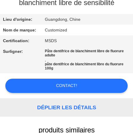
VISITE
blanchiment libre de sensibilité
D'USINE
Lieu d'origine:
Guangdong, Chine
CONTRÔLE
Nom de marque:
Customized
DE
Certification:
MSDS
QUALITÉ
Surligner:
Pâte dentifrice de blanchiment libre de fluorure
adulte
,
pâte dentifrice de blanchiment libre du fluorure
CONTACTEZ-
100g
NOUS
CONTACT!
DEMANDEZ
UNE
DÉPLIER LES DÉTAILS
CITATION
produits similaires