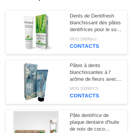
PLAN
DU
Dents de Dentifresh
SITE
blanchissant des pâtes
dentifrices pour le soin
oral professionnel non
POLITIQUE
MOQ:10000pcs
toxique
CONTACTS
EN
MATIÈRE
Pâtes à dents
DE
blanchissantes à l'
PROTECTION
arôme de fleurs avec
sorbitol Silica 400g
DE
MOQ:10000PCS
Carton en papier blanc
CONTACTS
LA
VIE
Pâte dentifrice de
PRIVÉE
plaque dentaire d'huile
de noix de coco