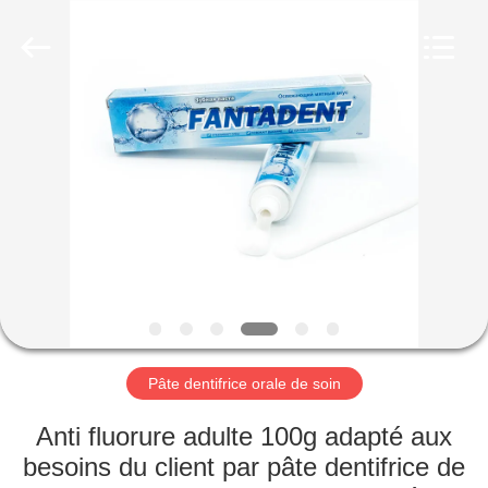
-
2026
WORLD
ORAL
CARE
CENTER.
All
Rights
MAISON
Reserved.
PRODUITS
VIDÉOS
AU
SUJET
DE
Pâte dentifrice orale de soin
NOUS
Anti fluorure adulte 100g adapté aux
besoins du client par pâte dentifrice de