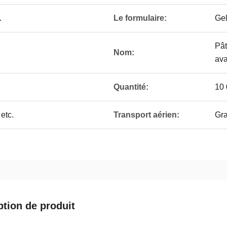
.
Le formulaire:
Gel
Pât
Nom:
av
Quantité:
10 
etc.
Transport aérien:
Gra
ption de produit