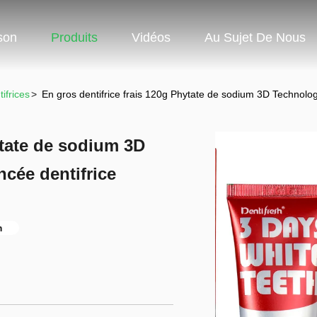
son
Produits
Vidéos
Au Sujet De Nous
ifrices
>
En gros dentifrice frais 120g Phytate de sodium 3D Technolo
ytate de sodium 3D
cée dentifrice
m