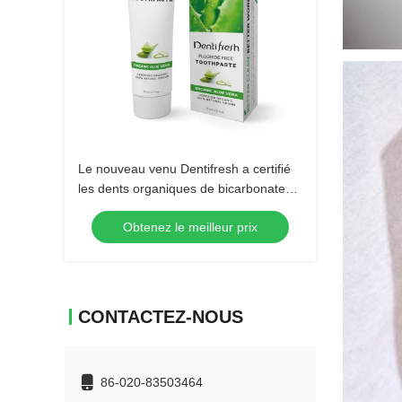
Le nouveau venu Dentifresh a certifié
les dents organiques de bicarbonate
de soude de soins dentaires de Vera
Obtenez le meilleur prix
d'aloès blanchissant le toothpa naturel
d'extrait d'usine
CONTACTEZ-NOUS
86-020-83503464