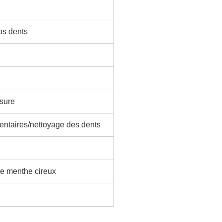
vos dents
esure
dentaires/nettoyage des dents
de menthe cireux