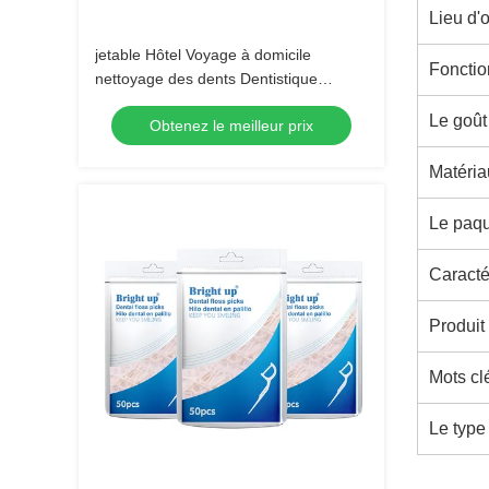
Lieu d'o
jetable Hôtel Voyage à domicile
Fonctio
nettoyage des dents Dentistique
Dentiste Dentiste Dentiste Dentiste
Le goût
Obtenez le meilleur prix
Dentiste Dentiste Dentiste
Matéria
Le paq
Caracté
Produit
Mots cl
Le type