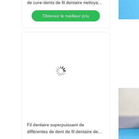
de cure-dents de fil dentaire nettoyant
le label adapté aux besoins du client
Obtenez le meilleur prix
par Flosser
Fil dentaire superpuissant de
différentes de dent de fil dentaire dents
en soie de sélection