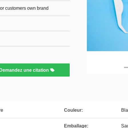
p,or customers own brand
Demandez une citation
re
Couleur:
Bl
Emballage:
Sac