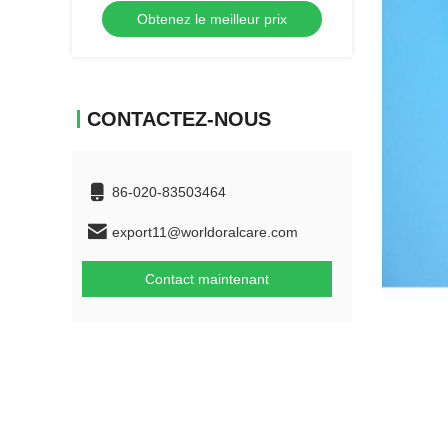
Obtenez le meilleur prix
CONTACTEZ-NOUS
86-020-83503464
export11@worldoralcare.com
Contact maintenant