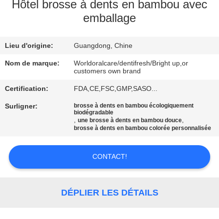
VISITE
Hôtel brosse à dents en bambou avec
emballage
D'USINE
Lieu d'origine:
Guangdong, Chine
CONTRÔLE
DE
Nom de marque:
Worldoralcare/dentifresh/Bright up,or
customers own brand
QUALITÉ
Certification:
FDA,CE,FSC,GMP,SASO...
Surligner:
brosse à dents en bambou écologiquement
CONTACTEZ-
biodégradable
,
,
une brosse à dents en bambou douce
NOUS
brosse à dents en bambou colorée personnalisée
CONTACT!
DEMANDEZ
UNE
CITATION
DÉPLIER LES DÉTAILS