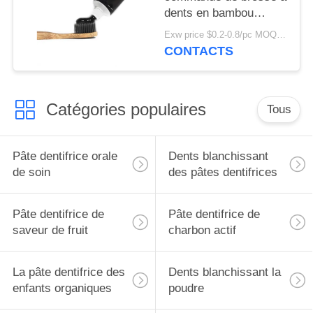
dents en bambou
naturelle libre en
Exw price $0.2-0.8/pc MOQ:100pcs
plastique compostable
CONTACTS
verte de charbon de
bois
Catégories populaires
Tous
Pâte dentifrice orale
Dents blanchissant
de soin
des pâtes dentifrices
Pâte dentifrice de
Pâte dentifrice de
saveur de fruit
charbon actif
La pâte dentifrice des
Dents blanchissant la
enfants organiques
poudre