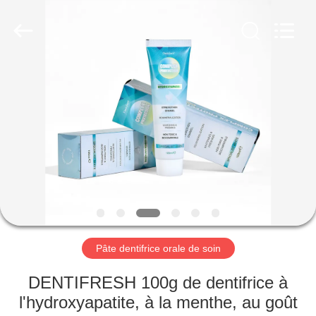
-
2026
WORLD
ORAL
CARE
CENTER.
All
Rights
MAISON
Reserved.
PRODUITS
VIDÉOS
AU
SUJET
DE
Pâte dentifrice orale de soin
NOUS
DENTIFRESH 100g de dentifrice à
l'hydroxyapatite, à la menthe, au goût