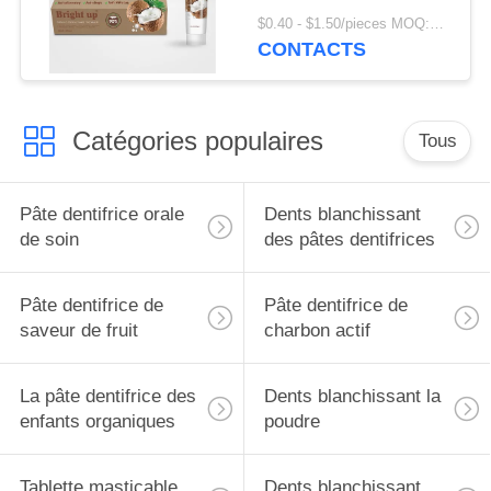
organique naturelle de
$0.40 - $1.50/pieces MOQ:240 morceaux
90% anti
CONTACTS
Catégories populaires
Tous
Pâte dentifrice orale
Dents blanchissant
de soin
des pâtes dentifrices
Pâte dentifrice de
Pâte dentifrice de
saveur de fruit
charbon actif
La pâte dentifrice des
Dents blanchissant la
enfants organiques
poudre
Tablette masticable
Dents blanchissant