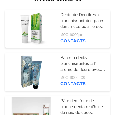
PLAN
DU
Dents de Dentifresh
SITE
blanchissant des pâtes
dentifrices pour le soin
oral professionnel non
POLITIQUE
MOQ:10000pcs
toxique
CONTACTS
EN
MATIÈRE
Pâtes à dents
DE
blanchissantes à l'
PROTECTION
arôme de fleurs avec
sorbitol Silica 400g
DE
MOQ:10000PCS
Carton en papier blanc
CONTACTS
LA
VIE
Pâte dentifrice de
PRIVÉE
plaque dentaire d'huile
de noix de coco