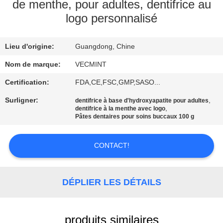
VISITE
de menthe, pour adultes, dentifrice au
logo personnalisé
D'USINE
Lieu d'origine:
Guangdong, Chine
CONTRÔLE
DE
Nom de marque:
VECMINT
QUALITÉ
Certification:
FDA,CE,FSC,GMP,SASO...
Surligner:
,
dentifrice à base d'hydroxyapatite pour adultes
,
dentifrice à la menthe avec logo
CONTACTEZ-
Pâtes dentaires pour soins buccaux 100 g
NOUS
CONTACT!
DEMANDEZ
UNE
DÉPLIER LES DÉTAILS
CITATION
produits similaires