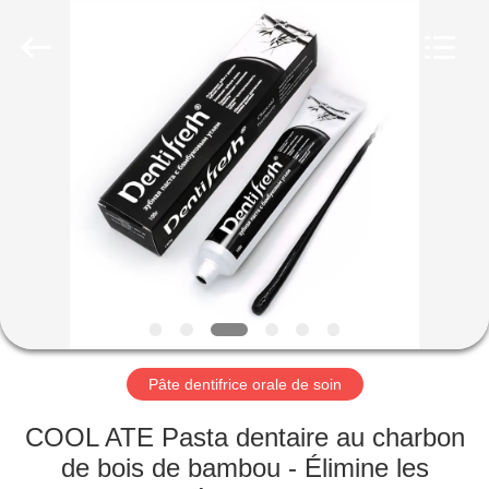
-
2026
WORLD
ORAL
CARE
CENTER.
All
Rights
MAISON
Reserved.
PRODUITS
VIDÉOS
AU
SUJET
DE
Pâte dentifrice orale de soin
NOUS
COOL ATE Pasta dentaire au charbon
de bois de bambou - Élimine les