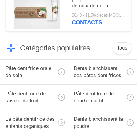
de noix de coco
organique naturelle de
$0.40 - $1.50/pieces MOQ:240 morceaux
90% anti
CONTACTS
Catégories populaires
Tous
Pâte dentifrice orale
Dents blanchissant
de soin
des pâtes dentifrices
Pâte dentifrice de
Pâte dentifrice de
saveur de fruit
charbon actif
La pâte dentifrice des
Dents blanchissant la
enfants organiques
poudre