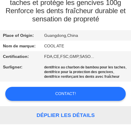
VISITE
taches et protège les gencives 100g
Renforce les dents fraîcheur durable et
D'USINE
sensation de propreté
CONTRÔLE
Place of Origin:
Guangdong,China
DE
Nom de marque:
COOL ATE
QUALITÉ
Certification:
FDA,CE,FSC,GMP,SASO...
CONTACTEZ-
Surligner:
,
dentifrice au charbon de bambou pour les taches
,
dentifrice pour la protection des gencives
NOUS
dentifrice renforçant les dents avec fraîcheur
CONTACT!
DEMANDEZ
UNE
CITATION
DÉPLIER LES DÉTAILS