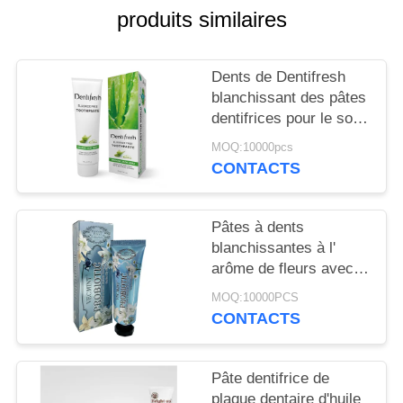
PLAN
produits similaires
DU
SITE
Dents de Dentifresh
blanchissant des pâtes
dentifrices pour le soin
POLITIQUE
oral professionnel non
EN
MOQ:10000pcs
toxique
CONTACTS
MATIÈRE
DE
Pâtes à dents
PROTECTION
blanchissantes à l'
DE
arôme de fleurs avec
sorbitol Silica 400g
LA
MOQ:10000PCS
Carton en papier blanc
CONTACTS
VIE
PRIVÉE
Pâte dentifrice de
plaque dentaire d'huile