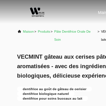
Mai
Maison
>
Produits
>
Pâte Dentifrice Orale De
>
VEC
Soin
lai
VECMINT gâteau aux cerises pât
aromatisées - avec des ingrédien
biologiques, délicieuse expérienc
dentifrice au goût de gâteau de cerisier
dentifrice biologique naturel
dentifrice pour soins buccaux au lait