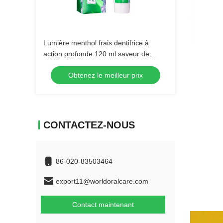
Lumière menthol frais dentifrice à
action profonde 120 ml saveur de
menthe hygiène buccale en gros
Obtenez le meilleur prix
CONTACTEZ-NOUS
86-020-83503464
export11@worldoralcare.com
Contact maintenant