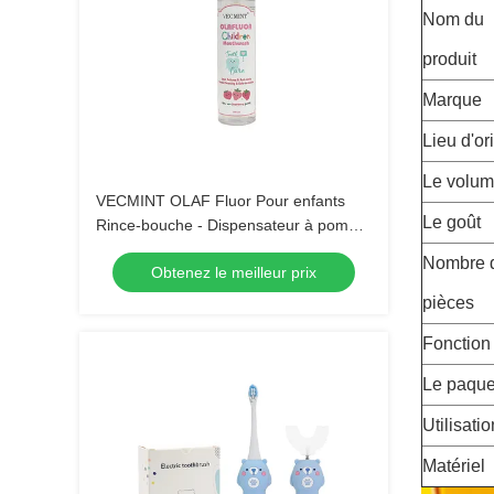
Nom du
produit
Marque
Lieu d'or
Le volu
VECMINT OLAF Fluor Pour enfants
Le goût
Rince-bouche - Dispensateur à pompe
de 100 ml Arôme de fraise Défense du
Nombre 
Obtenez le meilleur prix
sucre anti-cavité Soins buccaux sûrs à
avaler
pièces
Fonction
Le paque
Utilisatio
Matériel