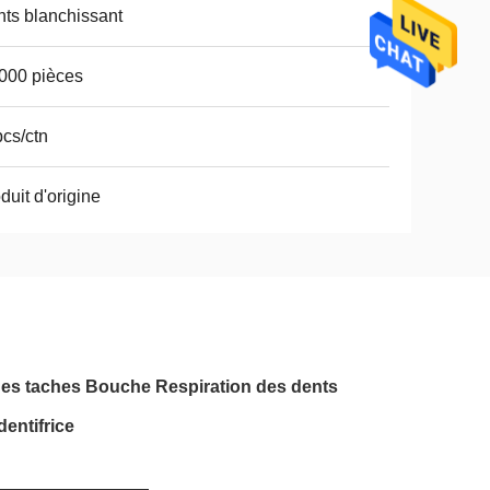
ts blanchissant
000 pièces
cs/ctn
duit d'origine
des taches Bouche Respiration des dents
entifrice