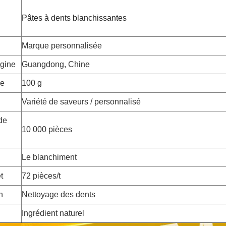
Pâtes à dents blanchissantes
Marque personnalisée
igine
Guangdong, Chine
me
100 g
Variété de saveurs / personnalisé
de
10 000 pièces
Le blanchiment
t
72 pièces/t
n
Nettoyage des dents
Ingrédient naturel