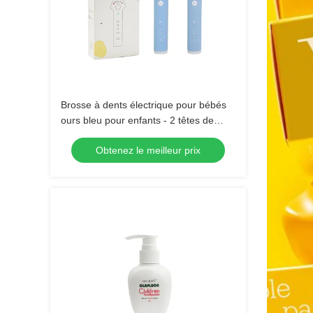
Brosse à dents électrique pour bébés
ours bleu pour enfants - 2 têtes de
brosse (brousse douce) Brosse à dents
Obtenez le meilleur prix
à son sans étanchéité avec 3 modes
pour enfants 3-15 ans Kit de soins
buccaux