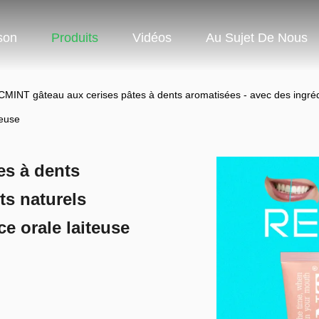
son
Produits
Vidéos
Au Sujet De Nous
MINT gâteau aux cerises pâtes à dents aromatisées - avec des ingrédi
teuse
es à dents
ts naturels
e orale laiteuse