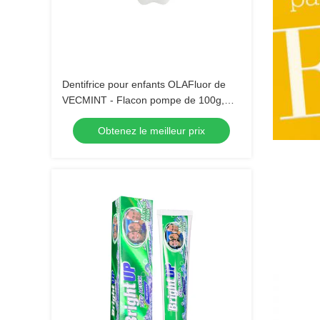
Dentifrice pour enfants OLAFluor de
VECMINT - Flacon pompe de 100g,
goût fraise, dentifrice sûr pour l'hygiène
Obtenez le meilleur prix
bucco-dentaire quotidienne des
enfants