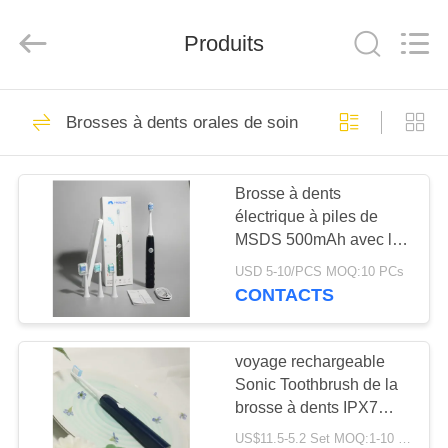
-
2026
WORLD
ORAL
Produits
CARE
CENTER.
All
Rights
MAISON
Reserved.
150
Brosses à dents orales de soin
Pâte dentifrice orale
PRODUITS
de soin
Brosse à dents
électrique à piles de
VIDÉOS
MSDS 500mAh avec la
minuterie pour des
USD 5-10/PCS MOQ:10 PCs
adultes
AU
CONTACTS
58
SUJET
Dents blanchissant
DE
voyage rechargeable
Sonic Toothbrush de la
NOUS
des pâtes
brosse à dents IPX7
d'Usb 0.7W
dentifrices
US$11.5-5.2 Set MOQ:1-10 ensemble