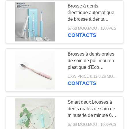
Brosse à dents
électrique automatique
28
de brosse à dents
Tablette masticable
rechargeable intelligente
$7-$8 MOQ:MOQ : 1000PCS
de la série IPX7 pour
CONTACTS
de pâte dentifrice
des adultes plus âgés
Brosses à dents orales
de soin de poil mou en
plastique d'Eco
biodégradables
42
EXW PRICE 0.1$-0.2$ MOQ:30000pcs
CONTACTS
Dents blanchissant
des Tablettes
Smart deux brosses à
dents orales de soin de
minuterie de minute 6
modes rechargeables
$7-$8 MOQ:MOQ : 1000PCS