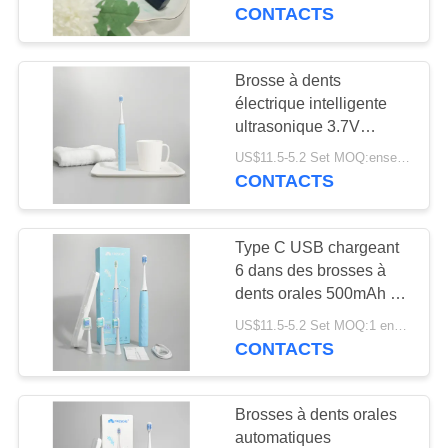
VISITE
CONTACTS
D'USINE
Brosse à dents
18
CONTRÔLE
électrique intelligente
Pâte dentifrice de
ultrasonique 3.7V
DE
nettoyant la brosse à
saveur de fruit
US$11.5-5.2 Set MOQ:ensemble 10
QUALITÉ
dents électrique d'Usb C
CONTACTS
CONTACTEZ-
Type C USB chargeant
NOUS
6 dans des brosses à
dents orales 500mAh de
18
1 soin à piles
DEMANDEZ
US$11.5-5.2 Set MOQ:1 ensemble
Pâte dentifrice de
CONTACTS
UNE
charbon actif
CITATION
Brosses à dents orales
automatiques