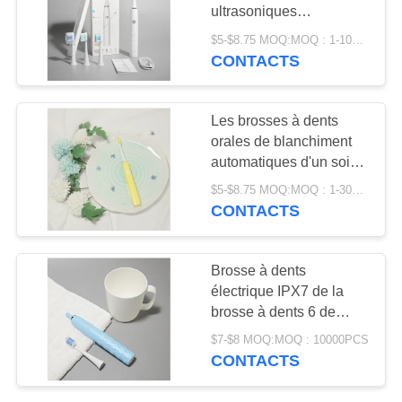
PLAN
ultrasoniques
DU
puissantes de soin
$5-$8.75 MOQ:MOQ : 1-1000PCS
d'OIN nettoyant
CONTACTS
18
SITE
profondément
La pâte dentifrice
POLITIQUE
Les brosses à dents
des enfants
orales de blanchiment
EN
automatiques d'un soin
organiques
MATIÈRE
de commutateur
$5-$8.75 MOQ:MOQ : 1-3000PCS
principal ont adapté le
DE
CONTACTS
logo aux besoins du
PROTECTION
client
17
DE
Brosse à dents
Dents blanchissant
électrique IPX7 de la
LA
brosse à dents 6 de
la poudre
VIE
voyage de mode de soin
$7-$8 MOQ:MOQ : 10000PCS
sans fil rechargeable de
PRIVÉE
CONTACTS
gomme