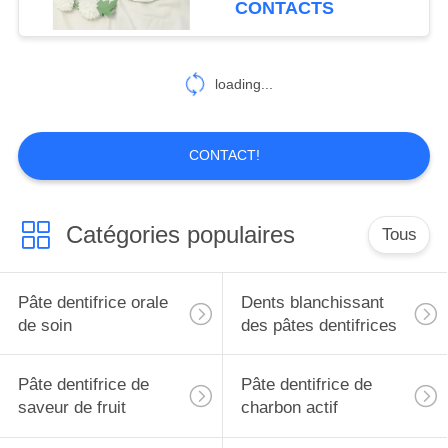
CONTACTS
25
Collutoire oral de
loading...
soin
CONTACT!
Catégories populaires
Tous
88
Brosses à dents
Pâte dentifrice orale
Dents blanchissant
orales de soin
de soin
des pâtes dentifrices
Pâte dentifrice de
Pâte dentifrice de
saveur de fruit
charbon actif