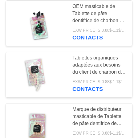
OEM masticable de
Tablette de pâte
dentifrice de charbon de
bois en bambou pour
EXW PRICE IS 0.88$-1.1$/bag MOQ:21pcs par sac d'opp
des dents blanchissant
CONTACTS
Tablettes organiques
adaptées aux besoins
du client de charbon de
bois des Tablettes 70g
EXW PRICE IS 0.88$-1.1$/bag MOQ:21pcs par sac d'opp
de pâte dentifrice pour
CONTACTS
les dents de brossage
Marque de distributeur
masticable de Tablette
de pâte dentifrice de
saveur orange pour
EXW PRICE IS 0.88$-1.1$/bag MOQ:21pcs par sac d'opp
l'hôtel