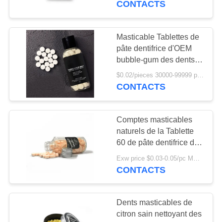
CONTACTS
Masticable Tablettes de
pâte dentifrice d'OEM
bubble-gum des dents
de paquet de recharge
$0.02/pieces 30000-99999 pieces MOQ:30000 morceaux
blanchissant la saveur
CONTACTS
de menthe d'Anticavity
Comptes masticables
naturels de la Tablette
60 de pâte dentifrice de
menthe rechargeable
Exw price $0.03-0.05/pc MOQ:200000pcs
pour le camping
CONTACTS
Dents masticables de
citron sain nettoyant des