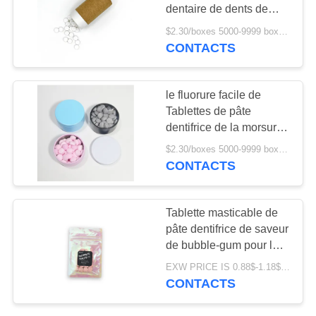
PLAN
dentaire de dents de
DU
saveur de pâte dentifrice
$2.30/boxes 5000-9999 boxes MOQ:5000 boîtes
de solide en bon état de
CONTACTS
SITE
rebut zéro portatif de
Tablettes
POLITIQUE
le fluorure facile de
Tablettes de pâte
EN
dentifrice de la morsure
MATIÈRE
70g enlèvent le
$2.30/boxes 5000-9999 boxes MOQ:5000 boîtes
nettoyage efficace de
DE
CONTACTS
dents de plaque
PROTECTION
DE
Tablette masticable de
pâte dentifrice de saveur
LA
de bubble-gum pour les
VIE
dents de brossage
EXW PRICE IS 0.88$-1.18$/bag MOQ:21pcs par sac d'opp
PRIVÉE
CONTACTS