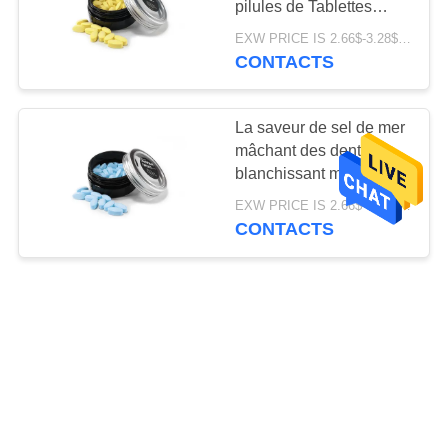
pilules de Tablettes
aucun déchets
EXW PRICE IS 2.66$-3.28$/BOTTLE MOQ:boîte de 60pcs *100
CONTACTS
La saveur de sel de mer
mâchant des dents
blanchissant marque sur
tablette des bactéries de
EXW PRICE IS 2.66$-3.28$/BOTTLE MOQ:boîte de 60pcs *100
mise à mort de pâte
CONTACTS
dentifrice
Le voyage masticable a
assaisonné des dents
de pâte dentifrice
blanchissant des
EXW PRICE IS 2.66$-3.28$/BOTTLE MOQ:boîte de 60pcs *100
Tablettes disent le
CONTACTS
solvant du bout des
lèvres d'odeur