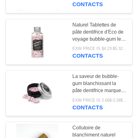
VISITE
libres de rebut de pâte
CONTACTS
dentifrice d'Antiplaque
D'USINE
Naturel Tablettes de
CONTRÔLE
pâte dentifrice d'Eco de
voyage bubble-gum les
DE
Tablettes sensibles de
EXW PRICE IS $4.23-$5.32/BOTTLE MOQ:bouteille de 100pcs/BOTTLE *100
QUALITÉ
pâte dentifrice de dents
CONTACTS
CONTACTEZ-
La saveur de bubble-
NOUS
gum blanchissant la
pâte dentifrice marque
sur tablette les Tablettes
DEMANDEZ
EXW PRICE IS 2.66$-3.28$/BOTTLE MOQ:boîte de 60pcs *100
sensibles MSDS de pâte
CONTACTS
UNE
dentifrice de dents
CITATION
Collutoire de
blanchiment naturel