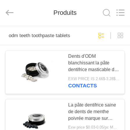
-
2025
WORLD
ORAL
Produits
CARE
CENTER.
All
Rights
MAISON
Reserved.
odm teeth toothpaste tablets
PRODUITS
Dents d'ODM
blanchissant la pâte
VIDÉOS
dentifrice masticable de
saveur de cacao de
EXW PRICE IS 2.66$-3.28$/BOTTLE MOQ:boîte de 60pcs *100
Tablettes avec du
AU
CONTACTS
fluorure
SUJET
DE
La pâte dentifrice saine
de dents de menthe
NOUS
poivrée marque sur
tablette les Tablettes
Exw price $0.03-0.05/pc MOQ:200000pcs