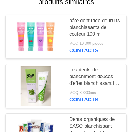
produits similaires
PLAN
DU
SITE
pâte dentifrice de fruits
blanchissants de
couleur 100 ml
POLITIQUE
MOQ:10 000 pièces
EN
CONTACTS
MATIÈRE
DE
Les dents de
blanchiment douces
PROTECTION
d'effet blanchissant le
DE
soin oral de pâtes
MOQ:30000pcs
dentifrices
LA
CONTACTS
dactylographie les
VIE
produits 50g de soins
PRIVÉE
dentaires
Dents organiques de
SASO blanchissant