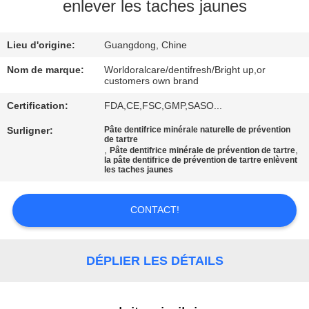
VISITE
enlever les taches jaunes
D'USINE
Lieu d'origine:
Guangdong, Chine
CONTRÔLE
Nom de marque:
Worldoralcare/dentifresh/Bright up,or
customers own brand
DE
Certification:
FDA,CE,FSC,GMP,SASO...
QUALITÉ
Surligner:
Pâte dentifrice minérale naturelle de prévention
de tartre
,
,
Pâte dentifrice minérale de prévention de tartre
CONTACTEZ-
la pâte dentifrice de prévention de tartre enlèvent
les taches jaunes
NOUS
CONTACT!
DEMANDEZ
UNE
DÉPLIER LES DÉTAILS
CITATION