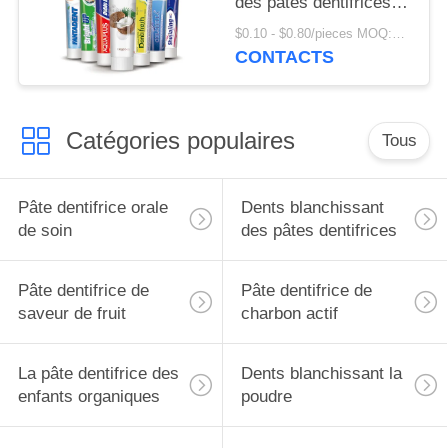
des pâtes dentifrices
Crystal Anti Cavity
$0.10 - $0.80/pieces MOQ:500 morceaux
coloré
CONTACTS
Catégories populaires
Tous
Pâte dentifrice orale
Dents blanchissant
de soin
des pâtes dentifrices
Pâte dentifrice de
Pâte dentifrice de
saveur de fruit
charbon actif
La pâte dentifrice des
Dents blanchissant la
enfants organiques
poudre