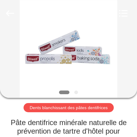
-
2026
WORLD
ORAL
CARE
CENTER.
All
Rights
MAISON
Reserved.
PRODUITS
VIDÉOS
AU
SUJET
DE
Dents blanchissant des pâtes dentifrices
NOUS
Pâte dentifrice minérale naturelle de
prévention de tartre d'hôtel pour