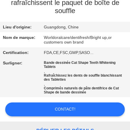
VISITE
rafraîchissent le paquet de boîte de
souffle
D'USINE
Lieu d'origine:
Guangdong, Chine
CONTRÔLE
DE
Nom de marque:
Worldoralcare/dentifresh/Bright up,or
customers own brand
QUALITÉ
Certification:
FDA,CE,FSC,GMP,SASO...
Surligner:
Bande dessinée Cat Shape Teeth Whitening
CONTACTEZ-
Tablets
,
NOUS
Rafraîchissez les dents de souffle blanchissant
des Tablettes
,
Comprimés naturels de pâte dentifrice de Cat
Shape de bande dessinée
DEMANDEZ
UNE
CONTACT!
CITATION