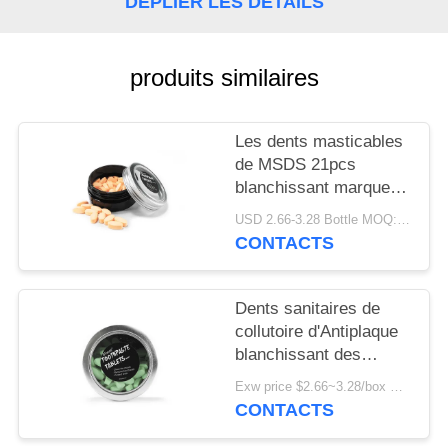
DÉPLIER LES DÉTAILS
PLAN
DU
SITE
produits similaires
POLITIQUE
Les dents masticables
de MSDS 21pcs
EN
blanchissant marque
MATIÈRE
sur tablette la saveur
USD 2.66-3.28 Bottle MOQ:150 bouteilles
DE
dégradable de bubble-
CONTACTS
gum
PROTECTION
DE
Dents sanitaires de
LA
collutoire d'Antiplaque
blanchissant des
VIE
Tablettes sans
Exw price $2.66~3.28/box MOQ:5000 boîtes
PRIVÉE
chambre
CONTACTS