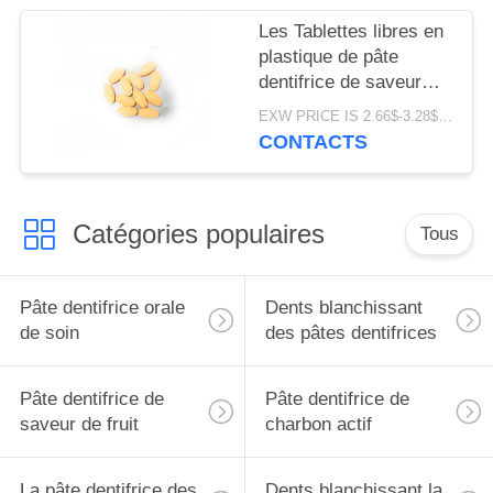
Les Tablettes libres en
plastique de pâte
dentifrice de saveur
orange d'OEM mettent
EXW PRICE IS 2.66$-3.28$/BOTTLE MOQ:boîte de 60pcs *100
la forme à zéro ovale
CONTACTS
de rebut
Catégories populaires
Tous
Pâte dentifrice orale
Dents blanchissant
de soin
des pâtes dentifrices
Pâte dentifrice de
Pâte dentifrice de
saveur de fruit
charbon actif
La pâte dentifrice des
Dents blanchissant la