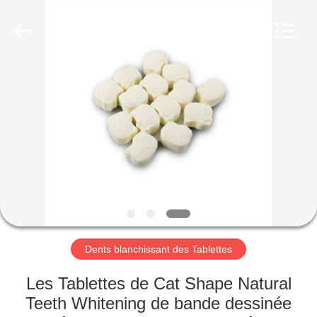
-
2026
WORLD
ORAL
CARE
CENTER.
All
Rights
MAISON
Reserved.
PRODUITS
VIDÉOS
AU
SUJET
DE
Dents blanchissant des Tablettes
NOUS
Les Tablettes de Cat Shape Natural
Teeth Whitening de bande dessinée