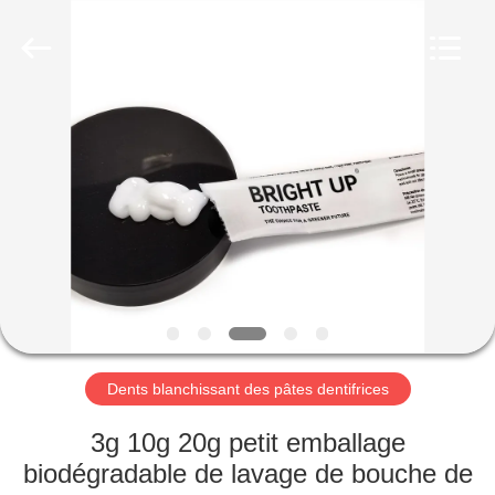
-
2026
WORLD
ORAL
CARE
CENTER.
All
Rights
MAISON
Reserved.
PRODUITS
VIDÉOS
AU
SUJET
DE
Dents blanchissant des pâtes dentifrices
NOUS
3g 10g 20g petit emballage
biodégradable de lavage de bouche de