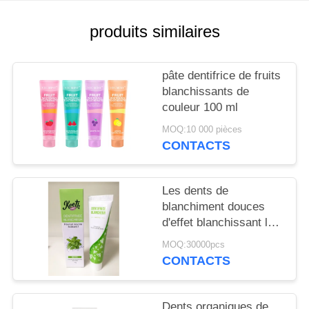
PLAN
DU
produits similaires
SITE
pâte dentifrice de fruits
POLITIQUE
blanchissants de
couleur 100 ml
EN
MOQ:10 000 pièces
MATIÈRE
CONTACTS
DE
PROTECTION
Les dents de
DE
blanchiment douces
d'effet blanchissant le
LA
soin oral de pâtes
MOQ:30000pcs
VIE
dentifrices
CONTACTS
dactylographie les
PRIVÉE
produits 50g de soins
dentaires
Dents organiques de