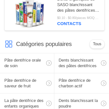
SASO blanchissant
des pâtes dentifrices
Crystal Anti Cavity
$0.10 - $0.80/pieces MOQ:500 morceaux
coloré
CONTACTS
Catégories populaires
Tous
Pâte dentifrice orale
Dents blanchissant
de soin
des pâtes dentifrices
Pâte dentifrice de
Pâte dentifrice de
saveur de fruit
charbon actif
La pâte dentifrice des
Dents blanchissant la
enfants organiques
poudre