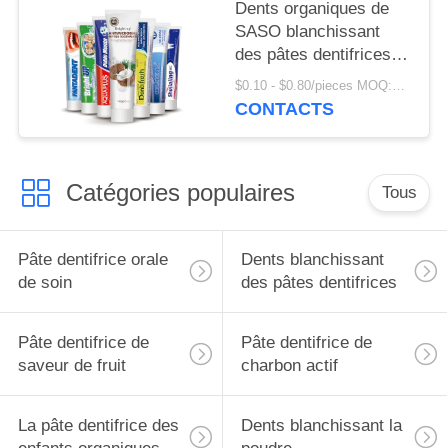
dentaires
Dents organiques de
SASO blanchissant
des pâtes dentifrices
Crystal Anti Cavity
$0.10 - $0.80/pieces MOQ:500 morceaux
coloré
CONTACTS
Catégories populaires
Tous
Pâte dentifrice orale
Dents blanchissant
de soin
des pâtes dentifrices
Pâte dentifrice de
Pâte dentifrice de
saveur de fruit
charbon actif
La pâte dentifrice des
Dents blanchissant la