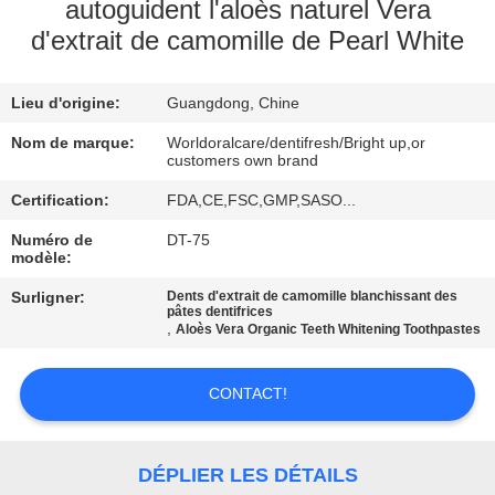
VISITE
autoguident l'aloès naturel Vera
d'extrait de camomille de Pearl White
D'USINE
Lieu d'origine:
Guangdong, Chine
CONTRÔLE
DE
Nom de marque:
Worldoralcare/dentifresh/Bright up,or
customers own brand
QUALITÉ
Certification:
FDA,CE,FSC,GMP,SASO...
Numéro de
DT-75
CONTACTEZ-
modèle:
NOUS
Surligner:
Dents d'extrait de camomille blanchissant des
pâtes dentifrices
,
Aloès Vera Organic Teeth Whitening Toothpastes
DEMANDEZ
UNE
CONTACT!
CITATION
DÉPLIER LES DÉTAILS