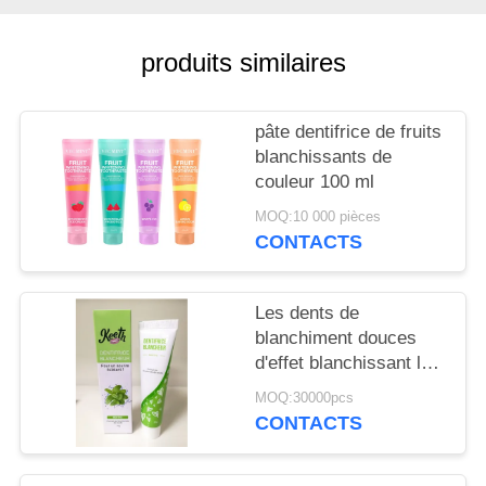
PLAN
DU
produits similaires
SITE
pâte dentifrice de fruits
POLITIQUE
blanchissants de
EN
couleur 100 ml
MATIÈRE
MOQ:10 000 pièces
CONTACTS
DE
PROTECTION
Les dents de
DE
blanchiment douces
LA
d'effet blanchissant le
soin oral de pâtes
VIE
MOQ:30000pcs
dentifrices
CONTACTS
PRIVÉE
dactylographie les
produits 50g de soins