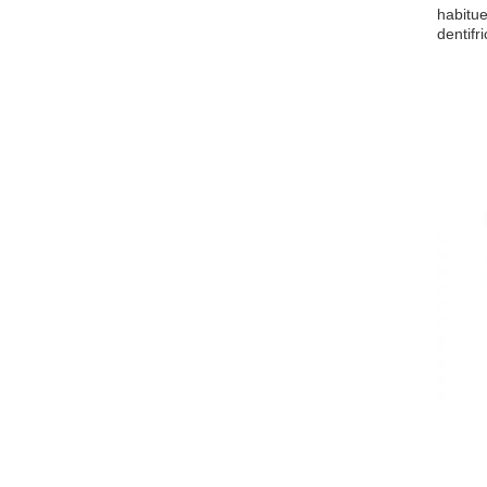
habitue
dentifr