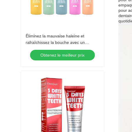
empaqu
pour ad
dentair
quotidi
Éliminez la mauvaise haleine et
rafraîchissez la bouche avec un
dentifrice pour soins buccaux
Obtenez le meilleur prix