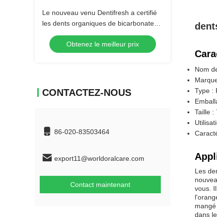
Le nouveau venu Dentifresh a certifié
les dents organiques de bicarbonate
dent
de soude de soins dentaires de Vera
Obtenez le meilleur prix
d'aloès blanchissant le toothpa naturel
Cara
d'extrait d'usine
Nom de 
Marque 
Type : 
CONTACTEZ-NOUS
Emballa
Taille 
Utilisa
86-020-83503464
Caracté
Appl
export11@worldoralcare.com
Les den
nouveau
Contact maintenant
vous. I
l'orang
mangé é
dans le