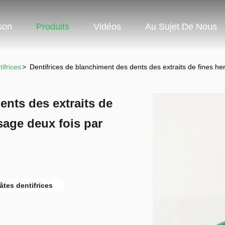
son
Produits
Vidéos
Au Sujet De Nous
ifrices
>
Dentifrices de blanchiment des dents des extraits de fines he
ents des extraits de
sage deux fois par
âtes dentifrices