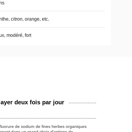
ns
the, citron, orange, etc.
x, modéré, fort
ayer deux fois par jour
le fluorure de sodium de fines herbes organiques
iennent dans un grand choix d'options de