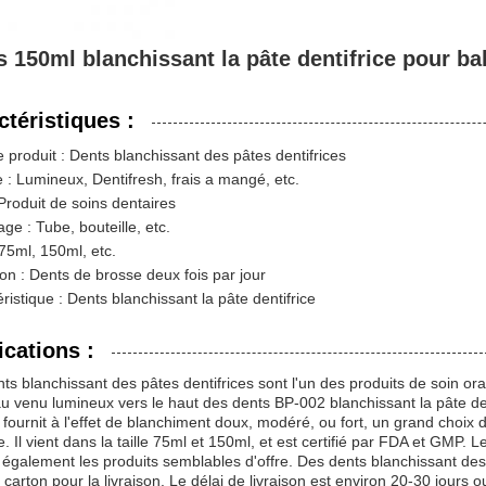
s 150ml blanchissant la pâte dentifrice pour bal
ctéristiques :
produit : Dents blanchissant des pâtes dentifrices
: Lumineux, Dentifresh, frais a mangé, etc.
Produit de soins dentaires
ge : Tube, bouteille, etc.
: 75ml, 150ml, etc.
tion : Dents de brosse deux fois par jour
ristique : Dents blanchissant la pâte dentifrice
ications :
ts blanchissant des pâtes dentifrices sont l'un des produits de soin ora
 venu lumineux vers le haut des dents BP-002 blanchissant la pâte dent
l fournit à l'effet de blanchiment doux, modéré, ou fort, un grand choix d
e. Il vient dans la taille 75ml et 150ml, et est certifié par FDA et GMP
galement les produits semblables d'offre. Des dents blanchissant des 
 carton pour la livraison. Le délai de livraison est environ 20-30 jours 