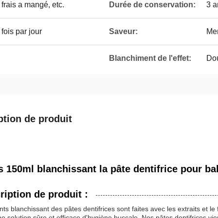
frais a mangé, etc.
Durée de conservation:
3 a
fois par jour
Saveur:
Men
Blanchiment de l'effet:
Dou
ption de produit
s 150ml blanchissant la pâte dentifrice pour bal
ription de produit :
ts blanchissant des pâtes dentifrices sont faites avec les extraits et 
e solution sûre et efficace d'hygiène buccale. Nos pâtes dentifrices v