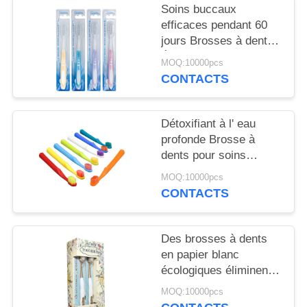
PLAN
Soins buccaux
DU
efficaces pendant 60
jours Brosses à dents
SITE
Élimination profonde
MOQ:10000pcs
des bactéries
CONTACTS
Nettoyage doux
POLITIQUE
EN
Détoxifiant à l' eau
MATIÈRE
profonde Brosse à
dents pour soins
DE
buccaux 350g Boîte en
MOQ:10000pcs
PROTECTION
papier blanc 60 jours d'
CONTACTS
utilisation
DE
LA
Des brosses à dents
VIE
en papier blanc
écologiques éliminent
PRIVÉE
les bactéries pour
MOQ:10000pcs
nettoyer les dents en