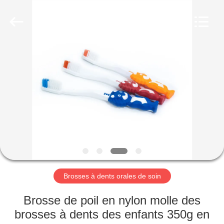
-
2026
WORLD
ORAL
CARE
CENTER.
All
Rights
MAISON
Reserved.
PRODUITS
VIDÉOS
AU
SUJET
DE
Brosses à dents orales de soin
NOUS
Brosse de poil en nylon molle des
brosses à dents des enfants 350g en