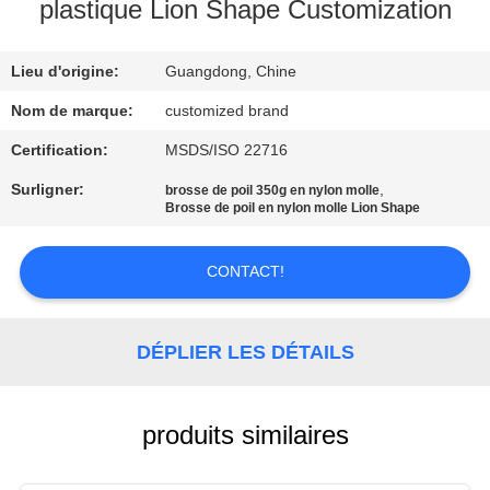
VISITE
plastique Lion Shape Customization
D'USINE
Lieu d'origine:
Guangdong, Chine
CONTRÔLE
Nom de marque:
customized brand
DE
Certification:
MSDS/ISO 22716
QUALITÉ
Surligner:
,
brosse de poil 350g en nylon molle
Brosse de poil en nylon molle Lion Shape
CONTACTEZ-
CONTACT!
NOUS
DÉPLIER LES DÉTAILS
DEMANDEZ
UNE
CITATION
produits similaires