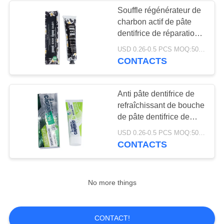
Souffle régénérateur de
charbon actif de pâte
dentifrice de réparation
noire d'émail
USD 0.26-0.5 PCS MOQ:500pcs-30000pcs
CONTACTS
Anti pâte dentifrice de
refraîchissant de bouche
de pâte dentifrice de
mauvaise haleine
USD 0.26-0.5 PCS MOQ:500pcs-30000pcs
d'OEM pour les taches
CONTACTS
de tabagisme
No more things
CONTACT!