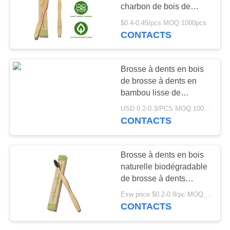
PLAN
charbon de bois de
DU
massage de gomme
$0.4-0.45/pcs MOQ:1000pcs
noire pour le voyage
CONTACTS
SITE
POLITIQUE
Brosse à dents en bois
de brosse à dents en
EN
bambou lisse de
MATIÈRE
charbon de bois avec
USD 0.2-0.3/PCS MOQ:1000 PCs
les poils naturels
DE
CONTACTS
PROTECTION
DE
Brosse à dents en bois
naturelle biodégradable
LA
de brosse à dents
VIE
favorable à
Exw price $0.2-0.8/pc MOQ:1000pcs
l'environnement ronde
PRIVÉE
CONTACTS
de poignée