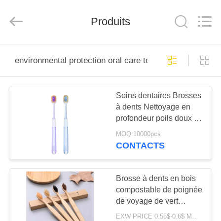
-
2025
WORLD
ORAL
Produits
CARE
CENTER.
All
Rights
MAISON
Reserved.
environmental protection oral care toothbrush
PRODUITS
Soins dentaires Brosses
à dents Nettoyage en
VIDÉOS
profondeur poils doux de
haute qualité 350g
MOQ:10000pcs
Paquet de papier blanc
AU
CONTACTS
SUJET
DE
Brosse à dents en bois
compostable de poignée
NOUS
de voyage de vert
écologique en bambou
EXW PRICE 0.55$-0.6$ MOQ:30000pcs