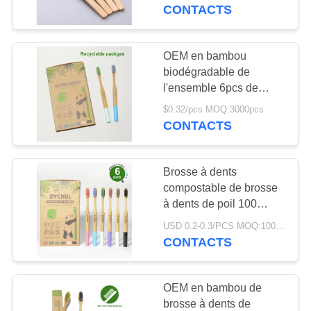
VISITE
de brosse à dents
CONTACTS
D'USINE
OEM en bambou
CONTRÔLE
biodégradable de
l'ensemble 6pcs de
DE
famille de brosse à
$0.32/pcs MOQ:3000pcs
QUALITÉ
dents de charbon de
CONTACTS
bois d'OIN 100%
CONTACTEZ-
Brosse à dents
NOUS
compostable de brosse
à dents de poil 100
biodégradables ultra
DEMANDEZ
USD 0.2-0.3/PCS MOQ:1000 PCs
doux en bambou
CONTACTS
UNE
CITATION
OEM en bambou de
brosse à dents de