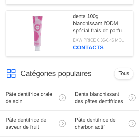
dents 100g
blanchissant l'ODM
spécial frais de parfum
de bouche de pâte
EXW PRICE 0.3$-0.4$ MOQ:500pcs-30000pcs
dentifrice de saveur de
CONTACTS
fruit
Catégories populaires
Tous
Pâte dentifrice orale
Dents blanchissant
de soin
des pâtes dentifrices
Pâte dentifrice de
Pâte dentifrice de
saveur de fruit
charbon actif