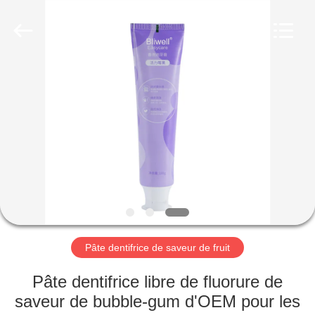
-
2026
WORLD
ORAL
CARE
CENTER.
All
Rights
MAISON
Reserved.
PRODUITS
VIDÉOS
AU
SUJET
DE
Pâte dentifrice de saveur de fruit
NOUS
Pâte dentifrice libre de fluorure de
saveur de bubble-gum d'OEM pour les