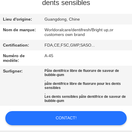
VISITE
dents sensibles
D'USINE
Lieu d'origine:
Guangdong, Chine
CONTRÔLE
Nom de marque:
Worldoralcare/dentifresh/Bright up,or
customers own brand
DE
Certification:
FDA,CE,FSC,GMP,SASO...
QUALITÉ
Numéro de
A-45
modèle:
CONTACTEZ-
Surligner:
Pâte dentifrice libre de fluorure de saveur de
bubble-gum
NOUS
,
pâte dentifrice libre de fluorure pour les dents
sensibles
,
DEMANDEZ
Les dents sensibles pâte dentifrice de saveur de
bubble-gum
UNE
CITATION
CONTACT!