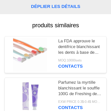
PLAN
DÉPLIER LES DÉTAILS
DU
SITE
produits similaires
POLITIQUE
EN
La FDA approuve le
dentifrice blanchissant
MATIÈRE
les dents à base de
DE
plantes et de fruits
MOQ:10000sets
pour tous les âges
PROTECTION
CONTACTS
DE
LA
Parfumez la myrtille
blanchissant le souffle
VIE
100G de Freshing de
PRIVÉE
pâte dentifrice de
EXW PRICE 0.3$-0.4$ MOQ:500pcs-30000pcs
saveur de fruit
CONTACTS