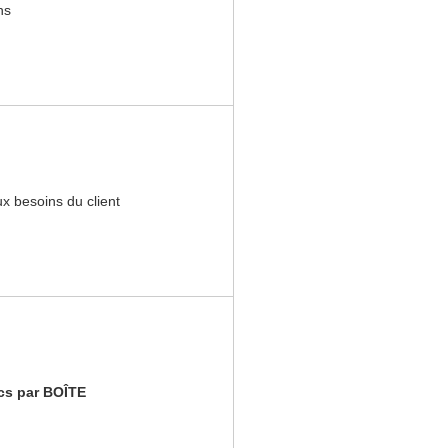
ns
ux besoins du client
pcs par BOÎTE