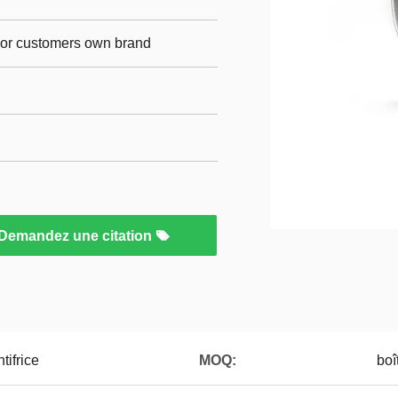
p,or customers own brand
Demandez une citation
ifrice
MOQ:
boî