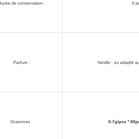
Durée de conservation :
3 a
Parfum :
Vanille ; ou adapté a
Grammes :
0.7g/pcs * 60