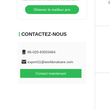
composées de carbonate de calcium
Obtenez le meilleur prix
Idéales pour les cliniques dentaires et
les professionnels
CONTACTEZ-NOUS
86-020-83503464
export11@worldoralcare.com
Contact maintenant