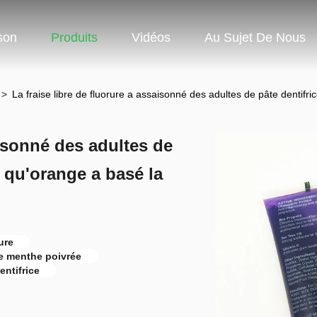
son
Produits
Vidéos
Au Sujet De Nous
>
La fraise libre de fluorure a assaisonné des adultes de pâte dentifri
aisonné des adultes de
e qu'orange a basé la
ure
de menthe poivrée
entifrice