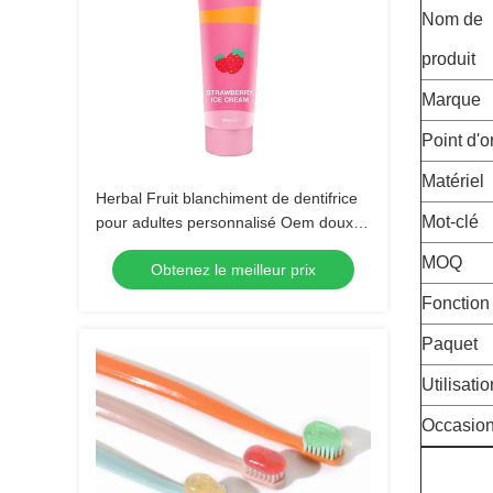
Nom de
produit
Marque
Point d'o
Matériel
Herbal Fruit blanchiment de dentifrice
Mot-clé
pour adultes personnalisé Oem doux
blanchiment des dents formule
MOQ
Obtenez le meilleur prix
Fonction
Paquet
Utilisatio
Occasio