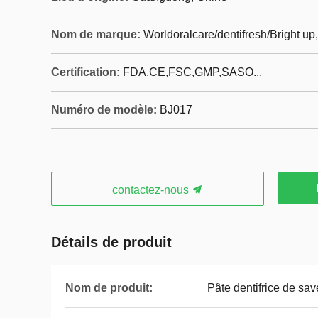
Nom de marque:
Worldoralcare/dentifresh/Bright u
Certification:
FDA,CE,FSC,GMP,SASO...
Numéro de modèle:
BJ017
contactez-nous
Détails de produit
Nom de produit:
Pâte dentifrice de save